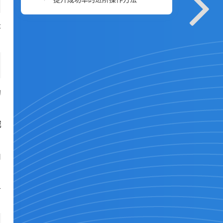
存
的
城
由
各