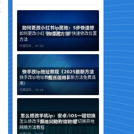
由
笔
如何更改小红书ip属地：5步快速修改位置
方法
代理百科 ，
07-10
快手改ip地址教程（2025最新方法免费适
用）
代理百科 ，
05-19
怎么修改手机ip：安卓/iOS一键切换异地
网络方法教程
代理百科 ，
08-06