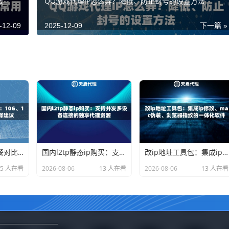
法
QQ游戏代理IP怎么弄？降低、防止封号的设置方法
-12-09
2025-12-09
下一篇 »
动态代理ip流量套餐对比：10G、100G、无限流量的选择建议
国内l2tp静态ip购买：支持并发多设备连接的独享代理资源
改ip地址工具包：集成ip修改、mac伪装、浏览器指纹的一体化软件
15 人在看
2026-08-06
13 人在看
2026-08-06
13 人在看