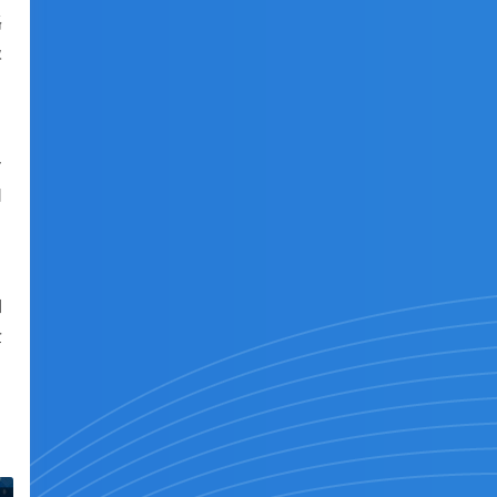
路
级
身
由
如
企