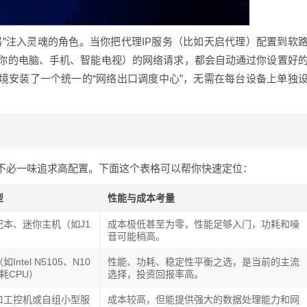
器”注入灵魂的角色。当你把代理IP服务（比如天启代理）配置到软
你的电脑、手机、智能电视）的网络请求，都会自动通过你设置好
境安装了一个统一的“网络出口调度中心”，无需在每台设备上单独
不必一味追求高配置。下面这个表格可以帮你快速定位：
型
性能与成本考量
记本、迷你主机（如J1
成本极低甚至为零，性能足够入门，功耗和噪
）
音可能稍高。
ntel N5105、N10
性能、功耗、稳定性平衡之选，是当前的主流
耗CPU）
选择，投资回报率高。
口工控机或自组小型服
成本较高，但能提供强大的数据处理能力和网