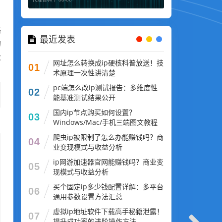
路
最近发表
的
设
网址怎么转换成ip硬核科普放送！技
01
术原理一次性讲清楚
pc端怎么改ip测试报告：多维度性
02
能基准测试结果公开
国内ip节点购买如何设置？
03
Windows/Mac/手机三端图文教程
爬虫ip被限制了怎么办能赚钱吗？商
04
业变现模式与收益分析
ip网游加速器官网能赚钱吗？商业变
05
现模式与收益分析
买个固定ip多少钱配置详解：多平台
06
通用参数设置方法汇总
虚拟ip地址软件下载高手秘籍泄露！
07
提升成功率的进阶操作方法