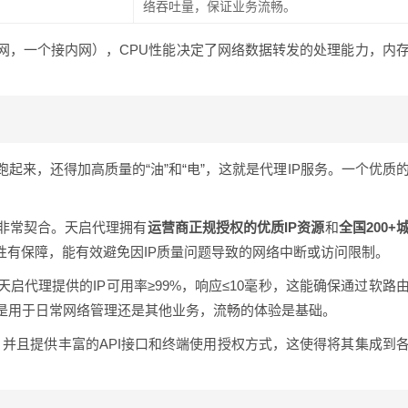
络吞吐量，保证业务流畅。
网，一个接内网），CPU性能决定了网络数据转发的处理能力，内
起来，还得加高质量的“油”和“电”，这就是代理IP服务。一个优质
非常契合。天启代理拥有
运营商正规授权的优质IP资源
和
全国200+
性有保障，能有效避免因IP质量问题导致的网络中断或访问限制。
天启代理提供的IP可用率≥99%，响应≤10毫秒，这能确保通过软路
是用于日常网络管理还是其他业务，流畅的体验是基础。
，并且提供丰富的API接口和终端使用授权方式，这使得将其集成到