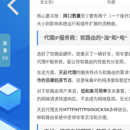
发业务）
务器
核心要点是：
网口数量
至少要有两个（一个接外
大小则影响系统运行和插件扩展的流畅度。
代理IP服务商：软路由的“油”和“电”
目
录
选好了软路由硬件，就像买了一辆好车，但车要跑
[+]
代理IP服务商，能让你软路由的性能充分发挥。
在这方面，
天启代理
的服务特点与软路由的需求
市的自建机房节点
，这意味着IP的纯净度和稳定
对于软路由用户来说，
低和高可用率
至关重要。
的网络请求快速响应，不会成为网络瓶颈。无论
天启代理支持
HTTP/HTTPS/SOCKS5
多种协议
种软路由系统中变得非常灵活和方便。