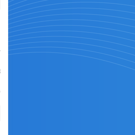
对
规
启