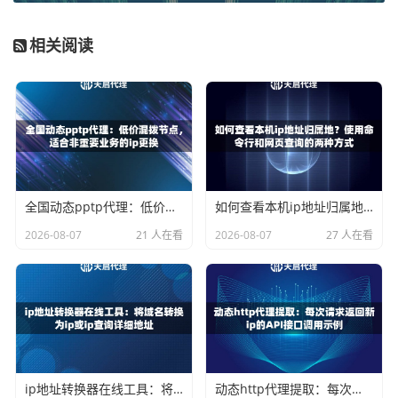
带认证的代理设置
相关阅读
如果代理服务器需要认证，可以使用以下方式：
import Network.HTTP.Client

import Data.ByteString.Char8 (pack)

main :: IO ()

全国动态pptp代理：低价混拨节点，适合非重要业务的ip更换
如何查看本机ip地址归属地？使用命令行和网页查询的两种方式
main = do

    manager <- newManager $ managerSetProxy 

2026-08-07
21 人在看
2026-08-07
27 人在看
        (proxyEnvironment Nothing) 

        tlsManagerSettings

    let request = defaultRequest

            { host = "httpbin.org"

            , path = "/ip"

            , method = "GET"

            }

        -- 添加代理认证头

        authHeader = "Proxy-Authorization" `equals` 

ip地址转换器在线工具：将域名转换为ip或ip查询详细地址
动态http代理提取：每次请求返回新ip的API接口调用示例