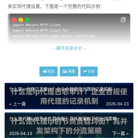
来实现代理设置。下面是一个完整的代码示例：
import Network.HTTP.Client

import Network.HTTP.Client.TLS

import Network.HTTP.Types.Status (statusCode)

main :: IO ()

-- 展开阅读全文 --
main = do

    -- 创建默认管理器

    manager <- newManager tlsManagerSettings

阅读
海报
分享
    -- 设置代理服务器（以天启代理为例）

    let proxy = Proxy "proxy.tianqiip.com" 8080

    let request = setRequestProxy proxy $ defaultRequest

什么是ip代理日志审计？企业合规使用代理的记录机制
        { host = "httpbin.org"

        , path = "/ip"

        , method = "GET"

« 上一篇
2026-04-13
        }

什么是代理ip的节点负载均衡？高并发架构下的分流策略
    -- 发送请求

    response <- httpLbs request manager

    putStrLn $ "响应状态: " ++ show (statusCode $ responseStatus respo
2026-04-13
下一篇 »