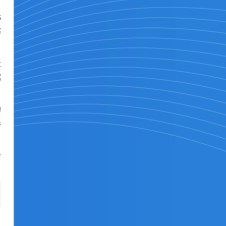
S
窃
量
据
的
器
少