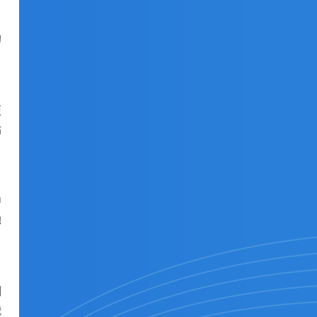
。
的
更
站
中
地
制
战