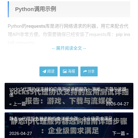
Python调用示例
Python的
requests
库是进行网络请求的利器，用它来配合代
理API非常方便。你需要确保已经安装了requests库：
pip ins
tall requests
。
-- 展开阅读全文 --
假设你的天启代理API接口是：
https://api.tianqiip.com/geti
p?key=你的密钥&num=1&type=json
。这个接口会返回一
个代理IP信息。
阅读
海报
分享
```python import requests 1. 从天启代理API获取动态IP api_url
socks5代理协议支持的应用测试详细报告：游戏、下载与流媒
= "https://api.tianqiip.com/getip?key=你的密钥&num=1&type=js
体
on" try: response = requests.get(api_url) ip_data = response.js
« 上一篇
2026-04-27
on() if ip_data['code'] == 0: 假设返回码0表示成功 proxy_ip = ip
_data['data'][0]['ip'] proxy_port = ip_data['data'][0]['port'] 2. 拼
静态ip代理服务器选购指南详细步骤：企业级需求满足
接代理地址 proxies = { "http": f"http://{proxy_ip}:{proxy_port}",
"https": f"http://{proxy_ip}:{proxy_port}" 注意，如果协议是HTT
2026-04-27
下一篇 »
P，这里也写http } 3. 使用获取到的代理IP访问目标网站 target_u