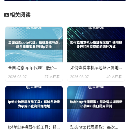
rl = "http://httpbin.org/ip" 这个网站会返回你的IP地址，用于测试
resp = requests.get(target_url, proxies=proxies, timeout=10) pr
相关阅读
int("通过代理访问，我的IP是：", resp.json()) else: print("获取代
理IP失败：", ip_data['msg']) except Exception as e: print("程序
出错：", e) ```
这段代码的关键在于
proxies
参数的设置。requests库会自动
将请求通过你指定的代理服务器发出。天启代理的IP可用率
很高，所以一般情况下一次获取就能成功使用。
全国动态pptp代理：低价混拨节点，适合非重要业务的ip更换
如何查看本机ip地址归属地？使用命令行和网页查询的两种方式
Java调用示例
2026-08-07
27 人在看
2026-08-07
40 人在看
在Java中，我们可以使用
HttpURLConnection
或者更高级
的库如
OkHttp
。这里使用标准库的HttpURLConnection来演
示，让大家无需引入额外依赖。
```java import java.io.BufferedReader; import java.io.InputStrea
mReader; import java.net.HttpURLConnection; import java.net.
ip地址转换器在线工具：将域名转换为ip或ip查询详细地址
动态http代理提取：每次请求返回新ip的API接口调用示例
InetSocketAddress; import java.net.Proxy; import java.net.UR