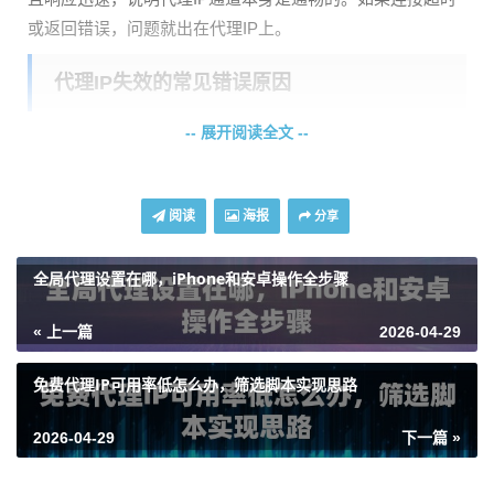
或返回错误，问题就出在代理IP上。
代理IP失效的常见错误原因
-- 展开阅读全文 --
代理IP失效的原因多种多样，但大多逃不出以下几类：
1. IP被目标网站封禁
：这是最常见的原因。当你的爬虫行为
过于频繁，触发了目标网站的防护规则，该代理IP就会被拉
阅读
海报
分享
入黑名单。即使代理服务商显示IP可用，你也无法用它访问
特定网站。
全局代理设置在哪，iPhone和安卓操作全步骤
2. 代理服务器不稳定或网络延迟高
：代理服务器也可能出现
« 上一篇
2026-04-29
故障或负载过高，导致响应缓慢甚至超时。高延迟会使爬虫
效率急剧下降。
免费代理IP可用率低怎么办，筛选脚本实现思路
3. 认证信息错误
：使用用户名密码认证时，拼写错误、账号
2026-04-29
下一篇 »
过期或权限不足都会导致连接被拒绝。白IP授权模式下，本
地出口IP若发生变动，也会导致认证失败。