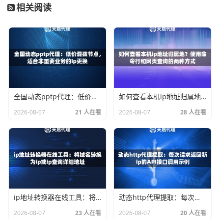
相关阅读
4. 协议不匹配或连接数限制
爬虫程序使用的协议（HTTP/HTTPS/SOCKS5）必须与代理
服务商提供的协议一致。一些代理服务对单IP的并发连接数
有限制，超出限制也会导致新请求失败。
5. 本地网络环境问题
：有时问题不在远端，而在本地。防火
墙设置、本地DNS解析故障等，都可能让你误判是代理IP失
全国动态pptp代理：低价混拨节点，适合非重要业务的ip更换
如何查看本机ip地址归属地？使用命令行和网页查询的两种方式
效。
2026-08-07
21 人在看
2026-08-07
28 人在看
如何有效解决与预防？
找到了原因，解决起来就有了方向。以下是一些实用的解决
和预防策略：
建立IP质量检测机制
：在爬虫程序中集成一个IP验证环节。
在正式抓取前，先用代理IP访问一个简单的页面进行“健康检
ip地址转换器在线工具：将域名转换为ip或ip查询详细地址
动态http代理提取：每次请求返回新ip的API接口调用示例
查”，确保IP可用后再投入工作。对于天启代理这类提供高可
2026-08-07
23 人在看
2026-08-07
20 人在看