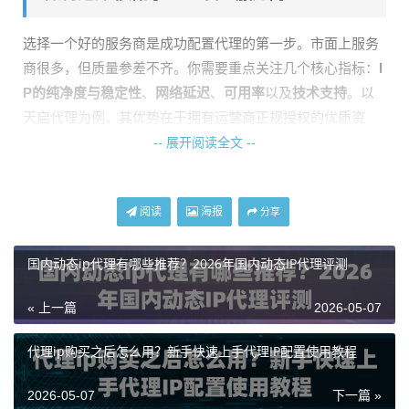
选择一个好的服务商是成功配置代理的第一步。市面上服务
商很多，但质量参差不齐。你需要重点关注几个核心指标：
I
P的纯净度与稳定性
、
网络延迟
、
可用率
以及
技术支持
。以
天启代理为例，其优势在于拥有运营商正规授权的优质资
源，全国自建200多个城市机房，这意味着IP资源一手可控，
-- 展开阅读全文 --
避免了多层转售带来的不稳定因素。其IP可用率承诺在99%
以上，响应延迟控制在10毫秒内，这对于需要高稳定性和低
阅读
海报
分享
延迟的业务至关重要。
获取天启HTTP代理的接入信息
国内动态ip代理有哪些推荐？2026年国内动态IP代理评测
« 上一篇
2026-05-07
在选择并注册天启代理服务后，你会在用户中心找到关键的
接入信息，这是配置的基石。主要信息包括：
代理ip购买之后怎么用？新手快速上手代理IP配置使用教程
代理服务器地址（IP/域名）
：代理服务器的网络位置。
2026-05-07
下一篇 »
端口号
：代理服务提供的连接端口。