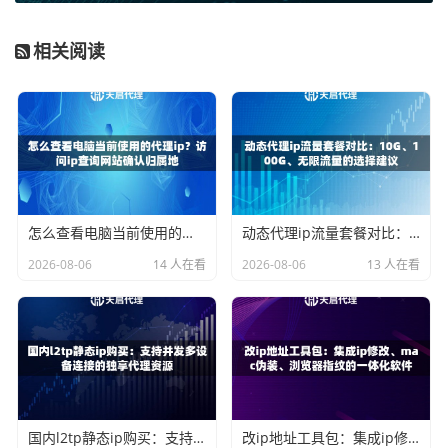
认证方式
：通常是
用户名/密码
（账号密码授权）或
终端I
P白名单
。天启代理支持这两种方式，白名单方式更为
相关阅读
便捷，只需将你的服务器公网IP添加到白名单，连接时
无需输入密码。
请务必妥善保管这些信息，后续配置将直接使用。
具体配置方法详解
根据你的使用场景，配置方法有所不同。以下是几种最常见
怎么查看电脑当前使用的代理ip？访问ip查询网站确认归属地
动态代理ip流量套餐对比：10G、100G、无限流量的选择建议
的配置方式。
2026-08-06
14 人在看
2026-08-06
13 人在看
1. 在浏览器中手动配置（以Chrome为例）
这种方法适用于临时的、手动的网页访问测试。
打开Chrome浏览器设置，搜索“代理”，点击“打开您计算机的
代理设置”。在打开的Windows设置中，选择“手动设置代
国内l2tp静态ip购买：支持并发多设备连接的独享代理资源
改ip地址工具包：集成ip修改、mac伪装、浏览器指纹的一体化软件