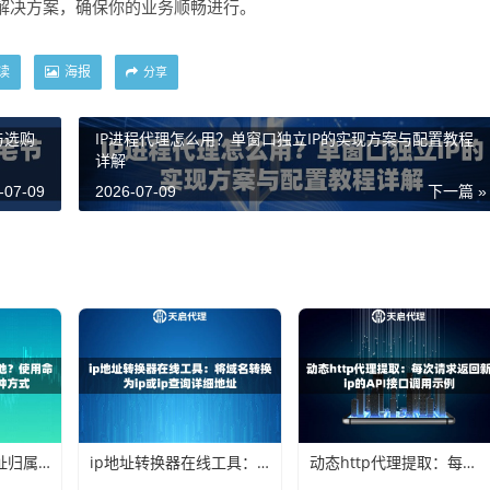
解决方案，确保你的业务顺畅进行。
读
海报
分享
与选购
IP进程代理怎么用？单窗口独立IP的实现方案与配置教程
详解
-07-09
2026-07-09
下一篇 »
如何查看本机ip地址归属地？使用命令行和网页查询的两种方式
ip地址转换器在线工具：将域名转换为ip或ip查询详细地址
动态http代理提取：每次请求返回新ip的API接口调用示例