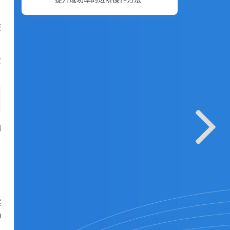
模
技
编
。
、
然
0