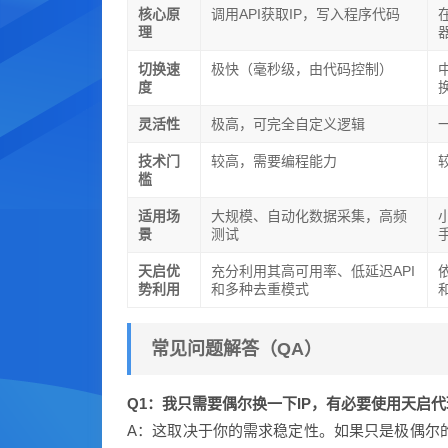
核心原
调用API获取IP，写入程序代码
理
切换速
极快（毫秒级，由代码控制）
度
灵活性
极高，可完全自定义逻辑
技术门
较高，需要编程能力
槛
适用场
大规模、自动化数据采集，高频
景
测试
天启优
充分利用其高可用率、低延迟API
势利用
和多种去重模式
常见问题解答（QA）
Q1：我只需要偶尔换一下IP，有必要使用天启
A：这取决于你的需求稳定性。如果只是极偶尔