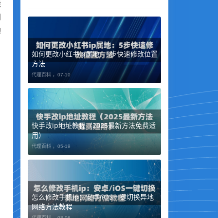
能
网
频
如何更改小红书ip属地：5步快速修改位置
方法
代理百科 ，
07-10
快手改ip地址教程（2025最新方法免费适
用）
代理百科 ，
05-19
怎么修改手机ip：安卓/iOS一键切换异地
网络方法教程
代理百科 ，
08-06