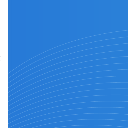
）
许
他
可
置
复
的