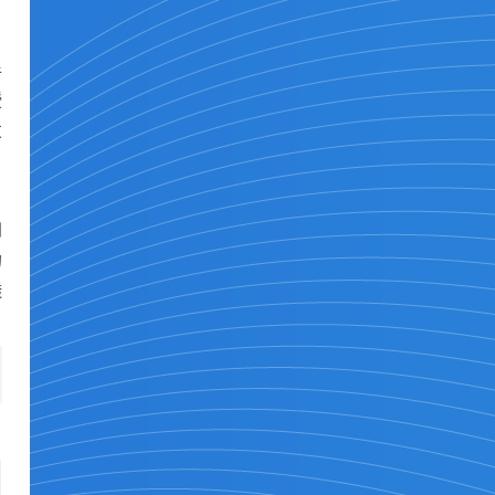
手
授
发
到
的
透