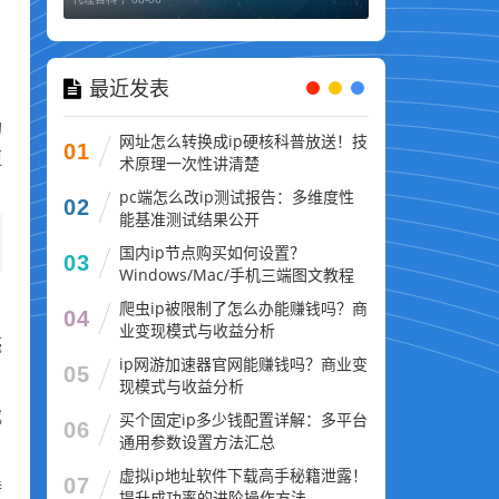
最近发表
自
的
网址怎么转换成ip硬核科普放送！技
01
更
术原理一次性讲清楚
pc端怎么改ip测试报告：多维度性
02
能基准测试结果公开
国内ip节点购买如何设置？
03
Windows/Mac/手机三端图文教程
爬虫ip被限制了怎么办能赚钱吗？商
04
业变现模式与收益分析
毫
ip网游加速器官网能赚钱吗？商业变
05
现模式与收益分析
或
买个固定ip多少钱配置详解：多平台
06
通用参数设置方法汇总
虚拟ip地址软件下载高手秘籍泄露！
07
持
提升成功率的进阶操作方法