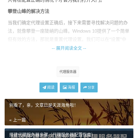
攀登山峰的解决方法
当我们确定代理设置正确后，接下来需要寻找解决问题的办
法，就像攀登一座陡峭的山峰。Windows 10提供了一个简单
但有效的方法，那就是重置代理设置。我们可以在“设置”中
的网络和Internet设置中找到代理选项，并点击“重置”按钮。
-- 展开阅读全文 --
这就像重新挂上安全绳，为我们安全攀登提供了保障。
穿越茂密森林的其他途径
代理服务器
但是，有时候重置代理设置并不能解决问题，就像我们无法
攀登那座陡峭的山峰一样。这时，我们可以尝试其他的办法
阅读
海报
分享
来穿越茂密的森林。一种常见的方法是更改代理服务器地
址。我们可以通过使用其他可靠的代理服务器地址来代替当
别看了，亲，文章已是天涯海角啦！
前无响应的地址，如同选择一条新的小路，绕过阻碍我们前
« 上一篇
进的障碍。
抵达山巅的成功之道
搭建代理服务器步骤（代理服务器配置指南）