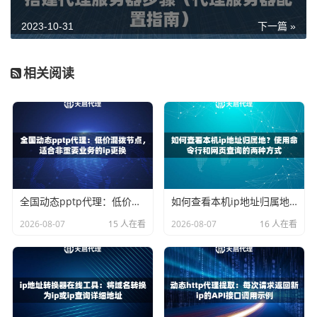
最后，我们终于抵达了山巅，成功解决了Win10浏览器代理
2023-10-31
下一篇 »
问题。此时，我们可以看到广袤的网络世界在我们脚下展
开，如同一幅美丽的画卷。通过正确设置代理，或者使用其
他可靠的代理服务器地址，我们再次拥有了自由畅游网络的
相关阅读
权利，就像翱翔在天空中的自由之鸟。
总之，解决Win10浏览器代理问题并不是一座难以逾越的山
峰，只要我们能够仔细观察代理设置、重置代理、更改代理
服务器地址等一系列有力措施，就能够轻松解决问题。让我
们放下疑虑和困惑，勇攀高峰，重新获得畅游网络的快乐。
全国动态pptp代理：低价混拨节点，适合非重要业务的ip更换
如何查看本机ip地址归属地？使用命令行和网页查询的两种方式
2026-08-07
15 人在看
2026-08-07
16 人在看