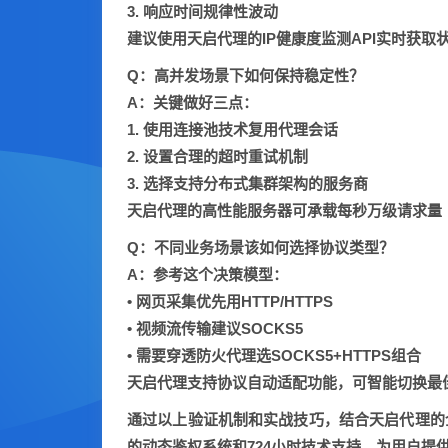
3. 响应时间规律性波动
建议使用天启代理的
IP健康度监测API
实时获取
Q：高并发场景下如何保持稳定性？
A：关键做好三点：
1. 使用连接池技术复用代理会话
2. 设置合理的超时重试机制
3. 选择支持
分布式集群架构
的服务商
天启代理的高性能服务器可承载每秒万级请求量
Q：不同业务场景该如何选择协议类型？
A：参考这个决策模型：
• 网页采集优先用HTTP/HTTPS
• 视频流传输建议SOCKS5
• 需要穿透防火代理选SOCKS5+HTTPS组合
天启代理支持协议自动适配功能，可智能切换最
通过以上验证机制和实战技巧，结合天启代理的
的动态鉴权系统
和
724小时技术支持
，为用户提供