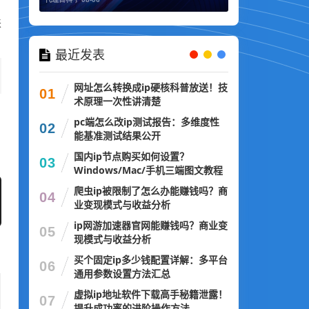
来
最近发表
网址怎么转换成ip硬核科普放送！技
01
术原理一次性讲清楚
pc端怎么改ip测试报告：多维度性
02
能基准测试结果公开
国内ip节点购买如何设置？
03
Windows/Mac/手机三端图文教程
爬虫ip被限制了怎么办能赚钱吗？商
04
业变现模式与收益分析
ip网游加速器官网能赚钱吗？商业变
05
现模式与收益分析
买个固定ip多少钱配置详解：多平台
06
通用参数设置方法汇总
虚拟ip地址软件下载高手秘籍泄露！
07
提升成功率的进阶操作方法