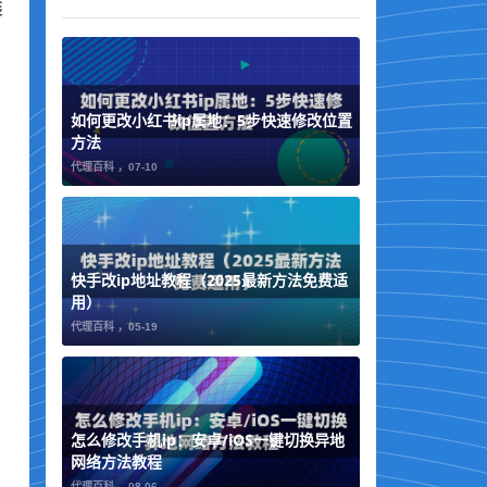
装
如何更改小红书ip属地：5步快速修改位置
方法
代理百科 ，
07-10
快手改ip地址教程（2025最新方法免费适
用）
代理百科 ，
05-19
怎么修改手机ip：安卓/iOS一键切换异地
网络方法教程
代理百科 ，
08-06