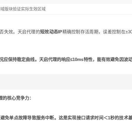
地域版块验证实际生效区域
是否失效。天启代理的
短效动态IP
精确控制存活周期，误差控制在±3
况应保持稳定曲线。天启代理的
响应≤10ms
特性，能有效避免因波
理的核心竞争力：
，避免单点故障导致服务中断。这是实现
接口请求时间＜1秒
的技术