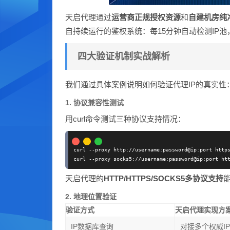
天启代理通过
运营商正规授权资源
和
自建机房纯
自持续运行的鉴权系统：每15分钟自动检测IP
四大验证机制实战解析
我们通过具体案例说明如何验证代理IP的真实性
1. 协议兼容性测试
用curl命令测试三种协议支持情况：
curl --proxy http://username:password@ip:port https
天启代理的
HTTP/HTTPS/SOCKS5多协议支持
2. 地理位置验证
验证方式
天启代理实现方
IP数据库查询
对接多个权威I