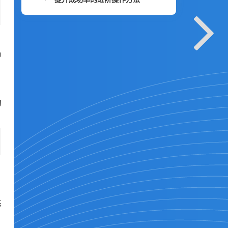
0
动
基