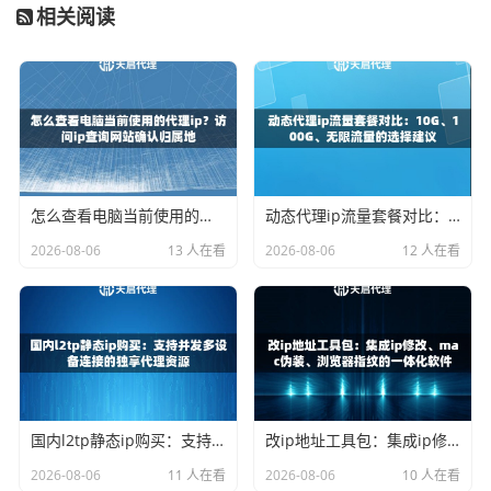
测
相关阅读
轨迹可信检
分析请求头与浏览器
无真实设备特征泄露
测
指纹
为什么自建机房影响纯净度
市面上70%的代理服务商使用公共云服务器，导致IP地址段
怎么查看电脑当前使用的代理ip？访问ip查询网站确认归属地
动态代理ip流量套餐对比：10G、100G、无限流量的选择建议
被标记。天启代理的
全国自建机房
采用独立IP段分配机制，
每个IP都经过严格的：
2026-08-06
13 人在看
2026-08-06
12 人在看
运营商备案认证
黑名单数据库比对
历史使用轨迹审查
这种模式使IP可用率比行业平均水平提升40%，特别适合需
要长期稳定IP的场景。
国内l2tp静态ip购买：支持并发多设备连接的独享代理资源
改ip地址工具包：集成ip修改、mac伪装、浏览器指纹的一体化软件
高频问题QA
2026-08-06
11 人在看
2026-08-06
10 人在看