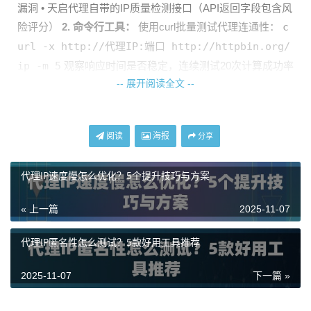
漏洞 • 天启代理自带的IP质量检测接口（API返回字段包含风
险评分）
2. 命令行工具：
使用curl批量测试代理连通性：
c
url -x http://代理IP:端口 http://httpbin.org/
ip -m 5
观察响应时间是否稳定，连续测试20次计算成功率
-- 展开阅读全文 --
3. 日志分析法：
通过业务系统日志观察： • HTTP状态码分
布（正常业务应≥95%返回200） • 异常403/500错误集中出现
的IP段 • 相同IP触发验证码的频率
阅读
海报
分享
企业级检测方案设计
代理IP速度慢怎么优化？5个提升技巧与方案
对于需要批量检测的场景，建议搭建自动化检测系统。参考
« 上一篇
2025-11-07
天启代理给企业客户提供的方案架构：
检测模块
实现方式
合格标准
代理IP匿名性怎么测试？5款好用工具推荐
IP存活检测
每5分钟TCP端口探测
连续3次失败则标记
异常
2025-11-07
下一篇 »
请求质量检
模拟真实业务请求
成功率≥98%