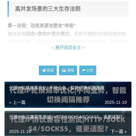
高并发场景的三大生存法则
第一法则：动态资源池要会"呼吸"
建议采用
动态+静态IP混合模式
，天启代理的3分钟短效IP负
责高频轮换，1小时以上长效IP保持核心业务稳定。就像交响
-- 展开阅读全文 --
乐团里弦乐与打击乐的配合，既要有灵活应变也要有持续输
出。
第二法则：智能调度要会"看路"
阅读
海报
分享
通过API对接实时状态监测，天启代理的响应监控能精确到1
0毫秒级。当检测到某节点超过阈值时，系统自动切换备用线
代理IP轮换频率优化|不同业务，智能切换间隔推荐
路，比人工切换快200倍以上。
« 上一篇
2025-11-10
异常类型
应对策略
IP响应超时
0.5秒内自动切换
代理IP协议兼容性测试|HTTP/SOCKS4/SOCKS5，谁更适配？
目标网站反爬
协议类型动态调整
2025-11-10
下一篇 »