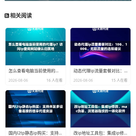
区域访问限制
200+城市节点智能匹配
相关阅读
第三法则：流量伪装要会"变脸"
天启代理的
终端授权体系
支持每个请求携带独立设备指纹，
配合HTTP/HTTPS/SOCKS5协议自由切换，让每个请求都像
来自不同用户的真实设备。
实战部署的四步走策略
怎么查看电脑当前使用的代理ip？访问ip查询网站确认归属地
动态代理ip流量套餐对比：10G、100G、无限流量的选择建议
1. 压力测试阶段：用天启代理的免费试用资源做基准测试，
2026-08-06
16 人在看
2026-08-06
15 人在看
重点验证API接口的承载能力
2. 架构分层设计：将动态IP分配至爬取层，静态IP用于数据
提交层
3. 异常熔断机制：设置每秒失败请求阈值，触发时自动启用
备选IP池
4. 日志分析优化：利用请求时间戳分析，错峰调度高频率请
求
国内l2tp静态ip购买：支持并发多设备连接的独享代理资源
改ip地址工具包：集成ip修改、mac伪装、浏览器指纹的一体化软件