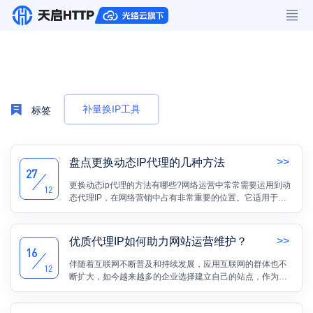
补量换IP工具
标签
>>
盘点更换动态IP代理的几种方法
27
更换动态ip代理的方法有哪些?网络运营中常常需要运用到动
12
态代理IP，在网络营销中占有非常重要的位置。它适用于网
络投票、预期目标补量、数据分析等与互联网息息相关的工
作。虽然现在代理IP对于互联网工作者已经不是一个陌生的
名词，但是还是又很多人处于知道有这么个东西，且不清楚
>>
优质代理IP如何助力网站运营维护？
要怎么换动态代理IP，也不知道要怎么更换IP。
16
伴随着互联网不断普及和持续发展，应用互联网的群体也不
12
断扩大，如今越来越多的企业选择建立自己的站点，作为门
户网站或者交流平台来使用，以满足线上业务开展与推广的
需求。