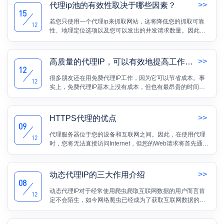
>>
代理ip池的有效性取决于哪些因素？
15
若您只使用一个代理ip来抓取网站，这将降低您的抓取可靠
12
性、地理定位选项以及您可以发出的并发请求数量。因此，
您需要构建一个可以路由请求的代理池，将流量分配到大量
代理上。本文将重点介绍一下代理ip池有效性的决定因素。
>>
高质量的代理IP，可以有效地提高工作效率
12
很多朋友还在用免费代理IP工作，因为它可以节省成本。事
12
实上，免费代理IP基本上没有成本，但也有最昂贵的时间成
本。高效这个词和免费代理IP没有关系。一个朋友做过测
试。他抓取了1.8万多个免费代理IP。经过一番验证，发现只
有108人IP可用，问题严重。可见免费代理。IP没事玩，完成
>>
HTTPS代理的优点
工作任务真的很重要。
09
代理服务器位于您的设备和互联网之间。因此，在使用代理
12
时，您将无法直接访问Internet，但您的Web请求将首先通过
代理路由，然后再发送到Web服务器。代理协议是在设备和
代理服务器之间进行数据交换期间应用的规则。常见代理协
议类型就有HTTP代理与HTTPS代理这两种。
>>
动态代理IP的三大作用介绍
08
动态代理IP对于经常使用爬虫爬取互联网数据的用户而言肯
12
定不会陌生，如今网络爬虫已经成为了获取互联网数据的主
流工具，而想要稳定的运行爬虫自然少不了动态代理IP的帮
助。