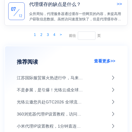
>>
代理缓存的缺点是什么？
07
众所周知，代理服务器通过缓存一些网页的内容，来提高用
12
户获取信息数据。虽然访问速度加快了，但是代理缓存存在
缺点。本文将为大家介绍一下代理缓存的缺点。
1
2
3
4
>
前往
页
查看更多>>
推荐阅读
江苏国际服贸展火热进行中，马来西亚通讯部副部长张念群莅临指导
不是参展，是引爆！光络云成全球流量大会焦点
光络云邀您共赴GTC2026 全球流量大会，深圳见！
360浏览器代理IP设置教程，访问更灵活
小米代理IP设置教程，1分钟直连上网