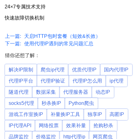
24×7专属技术支持
快速故障切换机制
上一篇:
天启HTTP包时套餐（短效&长效）
下一篇:
使用代理IP遇到的常见问题汇总
猜你还想了解：
解决IP限制
爬虫ip代理
优质代理IP
国内代理IP
代理IP平台
代理IP验证
代理IP怎么用
ip代理
隧道代理
数据采集
代理服务器
动态IP
socks5代理
秒杀换IP
Python爬虫
游戏工作室换IP
补量换IP工具
独享IP
高匿IP
IP代理API
网络投票
效果补量
抢购秒杀
品牌监控
价格监控
http代理ip
网页爬虫