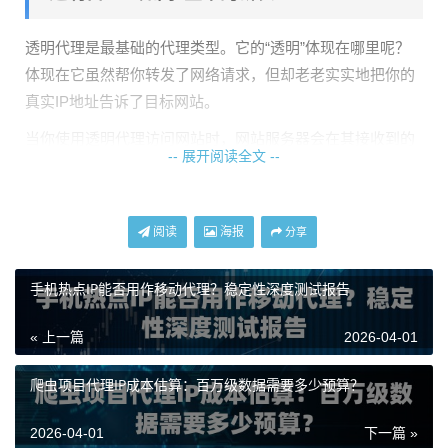
透明代理是最基础的代理类型。它的“透明”体现在哪里呢？
体现在它虽然帮你转发了网络请求，但却老老实实地把你的
真实IP地址告诉了目标网站。
当你使用透明代理访问网站时，网站服务器会在其接收到的
-- 展开阅读全文 --
请求头中看到类似这样一行信息：
X-Forwarded-For: 你的
真实IP
。这就等于直接告诉对方：“嗨，我后面还藏着一位用
户呢，他的真实地址是XXX”。
阅读
海报
分享
透明代理的主要特点：
手机热点IP能否用作移动代理？稳定性深度测试报告
完全暴露真实IP
：服务器可以轻易识别并记录你的真实I
P地址。
« 上一篇
2026-04-01
容易被识别为代理
：服务器知道你在使用代理，这可能
导致访问被限制。
爬虫项目代理IP成本估算：百万级数据需要多少预算？
适用场景
：通常用于公司内部网络的内容缓存、上网行
为管理，或者一些对匿名性没有要求的网络加速场景。
2026-04-01
下一篇 »