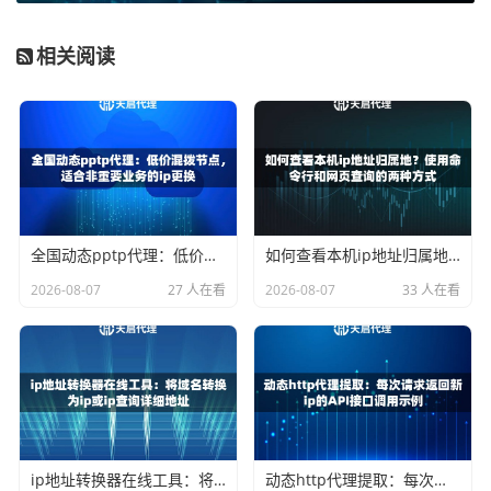
对于需要隐藏身份的网络活动，透明代理基本没有作
用。
相关阅读
普通匿名代理（普匿）：隐藏了IP，但留下了
痕迹
普通匿名代理比透明代理进了一步。它不会在请求头里直接
泄露你的真实IP地址，这是它最大的改进。它依然会向目标
网站表明自己是一台代理服务器。
全国动态pptp代理：低价混拨节点，适合非重要业务的ip更换
如何查看本机ip地址归属地？使用命令行和网页查询的两种方式
服务器接收到的请求会显示来自代理服务器的IP，但可能会
2026-08-07
27 人在看
2026-08-07
33 人在看
包含
Via
或
Proxy-Connection
等字段，暗示了代理的存在。
好比一个访客戴了面具，但衣服上却别着“我是代访客”的牌
子。
普通匿名代理的主要特点：
隐藏了真实IP
：这是它与透明代理的核心区别，你的真
实IP得到了保护。
ip地址转换器在线工具：将域名转换为ip或ip查询详细地址
动态http代理提取：每次请求返回新ip的API接口调用示例