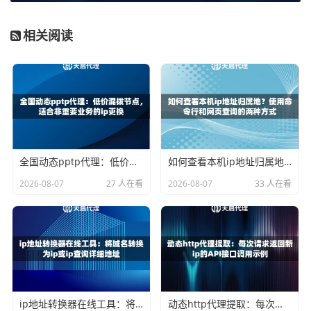
效率提高：
避免了因家庭IP被限制而导致的频繁手动重连、
更换网络环境等繁琐操作。
相关阅读
管理便捷：
可以集中管理和调度大量IP，满足批量操作的需
求。
如何选择靠谱的代理IP服务
市面上的代理IP服务众多，但质量参差不齐。选择一个靠谱
全国动态pptp代理：低价混拨节点，适合非重要业务的ip更换
如何查看本机ip地址归属地？使用命令行和网页查询的两种方式
的服务商，需要重点关注以下几个方面：
2026-08-07
27 人在看
2026-08-07
33 人在看
1. 资源正规性：
IP资源是否获得运营商正规授权至关重要。
这直接关系到IP的纯净度和稳定性，能有效避免因IP被滥用
而导致的连带封禁风险。天启代理的IP资源均与国内各大运
营商深度合作，确保来源正规可靠。
2. 网络质量与速度：
代理IP的响应速度和稳定性是业务顺畅
进行的生命线。延迟过高或频繁掉线会严重影响体验。优质
ip地址转换器在线工具：将域名转换为ip或ip查询详细地址
动态http代理提取：每次请求返回新ip的API接口调用示例