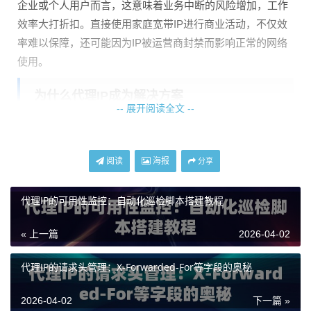
企业或个人用户而言，这意味着业务中断的风险增加，工作
效率大打折扣。直接使用家庭宽带IP进行商业活动，不仅效
率难以保障，还可能因为IP被运营商封禁而影响正常的网络
使用。
为什么代理IP成为解决方案
-- 展开阅读全文 --
面对家庭宽带IP的不确定性，代理IP服务应运而生，成为解
决问题的关键。它的核心原理是充当一个“中转站”。你的请
阅读
海报
分享
求先发送到代理服务器，再由代理服务器使用它的IP地址去
访问目标网站，最后将结果返回给你。这样一来，目标网站
代理IP的可用性监控：自动化巡检脚本搭建教程
看到的是代理服务器的IP，而非你真实的家庭宽带IP。
« 上一篇
2026-04-02
这种方式带来了几个显而易见的好处：
稳定性提升：
专业的代理IP服务商拥有庞大的IP池，即使某
代理IP的请求头管理：X-Forwarded-For等字段的奥秘
个IP出现问题，也能瞬间切换到另一个，保障业务连续不断
线。
2026-04-02
下一篇 »