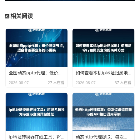
衰退期：性能波动的信号
相关阅读
没有任何一个短效代理IP能永远保持巅峰状态。在生命周期
的后半段，它可能会进入“衰退期”。表现出的征兆包括：
响应速度变慢：
之前毫秒级的响应，现在可能需要数
秒。
连接不稳定：
偶尔会出现连接超时或断线的情况。
目标网站访问受限：
目标服务器可能识别出该IP的异常
全国动态pptp代理：低价混拨节点，适合非重要业务的ip更换
如何查看本机ip地址归属地？使用命令行和网页查询的两种方式
流量，开始限制访问。
2026-08-07
27 人在看
2026-08-07
37 人在看
这个阶段是判断是否需要更换IP的关键时刻。如果你发现上
述迹象，最明智的做法不是等待IP彻底失效，而是主动通过
API向天启代理获取一个新的IP，以保证业务任务的连续性。
失效期：生命周期的终结
当预设的有效时间（例如15分钟）到期，或者由于过度使用
ip地址转换器在线工具：将域名转换为ip或ip查询详细地址
动态http代理提取：每次请求返回新ip的API接口调用示例