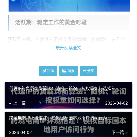
活跃期：稳定工作的黄金时段
获取到IP后，它就进入了最宝贵的“黄金工作时段”。在几分
钟到几十分钟的有效期内，这个IP会忠实地为你转发网络请
-- 展开阅读全文 --
求。这个阶段的核心是
稳定和高速
。天启代理的短效IP之所
以能实现快速响应，得益于其全国200多个城市节点构成的
阅读
海报
分享
分发网络。你的请求会被调度到离你目标服务器最近的节
点，走最优的网络路径，从而大大降低延迟。
代理IP的负载均衡算法：随机、轮询、按权重如何选择？
在此期间，IP的可用性是需要持续关注的。虽然天启代理的I
P可用率很高，但网络环境瞬息万变。一个最佳实践是，在
« 上一篇
2026-04-02
重要的批量任务中，即使IP在有效期内，也建议设置一个简
短的健康检查机制，比如每隔一段时间用该IP访问一个稳定
跨境电商IP环境搭建：模拟目标国本地用户访问行为
的网站，确认其依然通畅。
2026-04-02
下一篇 »