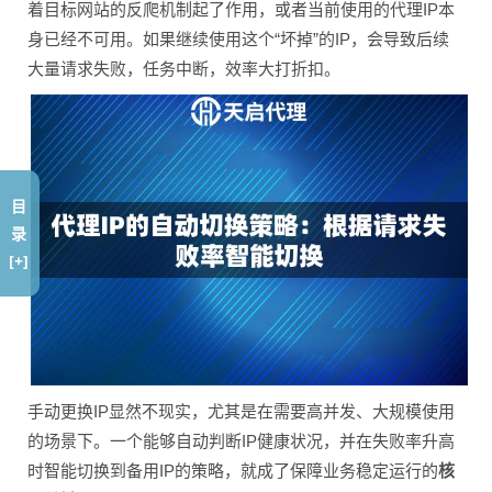
着目标网站的反爬机制起了作用，或者当前使用的代理IP本
身已经不可用。如果继续使用这个“坏掉”的IP，会导致后续
大量请求失败，任务中断，效率大打折扣。
目
录
[+]
手动更换IP显然不现实，尤其是在需要高并发、大规模使用
的场景下。一个能够自动判断IP健康状况，并在失败率升高
时智能切换到备用IP的策略，就成了保障业务稳定运行的
核