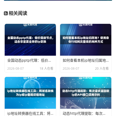
返回内容异常
：比如收到了验证页面、封禁提示页面的
HTML内容。
相关阅读
建立一个清晰的失败判定标准，是实施智能切换策略的第一
步。
如何设计智能切换策略？
一个有效的智能切换策略，通常包含以下几个环节：监控、
全国动态pptp代理：低价混拨节点，适合非重要业务的ip更换
如何查看本机ip地址归属地？使用命令行和网页查询的两种方式
判断、执行、恢复。
2026-08-07
18 人在看
2026-08-07
20 人在看
1. 实时监控与数据统计
你的程序需要对每一次请求的结果进行记录。建议采用一个
“滑动时间窗口”的统计方式。例如，统计最近100次请求，或
者最近5分钟内的请求失败率。这种方式比固定时间段统计更
能反映IP的实时健康状况。
ip地址转换器在线工具：将域名转换为ip或ip查询详细地址
动态http代理提取：每次请求返回新ip的API接口调用示例