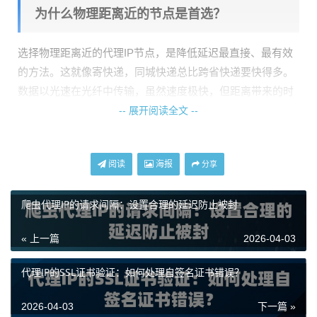
为什么物理距离近的节点是首选？
选择物理距离近的代理IP节点，是降低延迟最直接、最有效
的方法。这就像寄快递，同城快递总比跨省快递要快得多。
数据以光速在光纤中传输，虽然速度极快，但距离带来的时
间差在要求毫秒级响应的游戏中会被无限放大。
-- 展开阅读全文 --
具体来说，选择近节点有三大好处：
1. 路径最短，延迟最低：
数据无需绕远路，直接通过最简短
阅读
海报
分享
的网络路径到达游戏服务器，最大程度减少了传输时间。
爬虫代理IP的请求间隔：设置合理的延迟防止被封
2. 网络更稳定，丢包率低：
经过的网络设备少，中间环节出
问题的概率自然降低，连接更加稳定，有效避免数据包丢失
« 上一篇
2026-04-03
造成的卡顿。
代理IP的SSL证书验证：如何处理自签名证书错误？
3. 响应更及时，体验流畅：
低延迟意味着你的每一个操作指
令都能被游戏服务器快速接收和响应，真正做到指哪打哪。
2026-04-03
下一篇 »