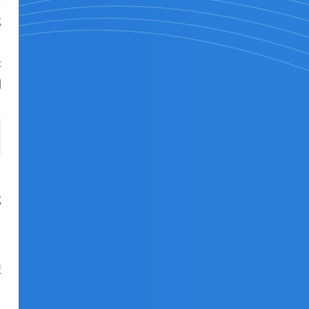
找
存
团
或
策