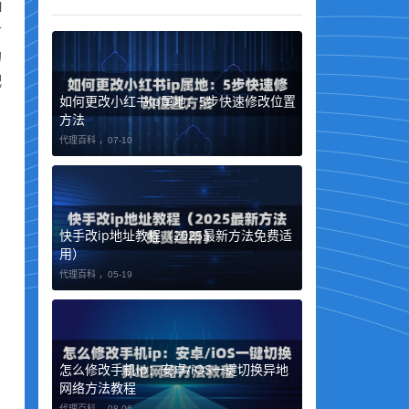
I
广
的
配
如何更改小红书ip属地：5步快速修改位置
方法
代理百科 ，
07-10
快手改ip地址教程（2025最新方法免费适
用）
代理百科 ，
05-19
怎么修改手机ip：安卓/iOS一键切换异地
网络方法教程
代理百科 ，
08-06