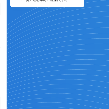
口
存
自
号
以