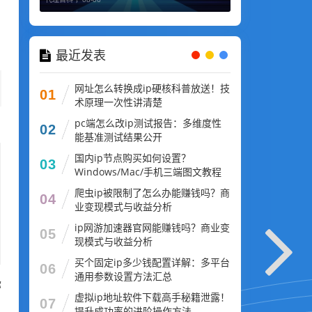
最近发表
网址怎么转换成ip硬核科普放送！技
01
术原理一次性讲清楚
pc端怎么改ip测试报告：多维度性
02
能基准测试结果公开
国内ip节点购买如何设置？
03
Windows/Mac/手机三端图文教程
爬虫ip被限制了怎么办能赚钱吗？商
04
业变现模式与收益分析
ip网游加速器官网能赚钱吗？商业变
05
现模式与收益分析
买个固定ip多少钱配置详解：多平台
06
通用参数设置方法汇总
你
虚拟ip地址软件下载高手秘籍泄露！
07
提升成功率的进阶操作方法