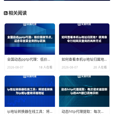
象，从而更充分地利用带宽。
相关阅读
无延迟ACK
：收到数据后，KCP会立即回复确认，而不是像
某些TCP实现那样可能稍作延迟，这加快了整个通信的往返
时间。
将这些特性应用于代理IP的传输链路中，可以显著提升游戏
数据包的传输效率，让代理IP的价值得到最大发挥。
天启代理如何整合KCP优化游戏体验
全国动态pptp代理：低价混拨节点，适合非重要业务的ip更换
如何查看本机ip地址归属地？使用命令行和网页查询的两种方式
2026-08-07
18 人在看
2026-08-07
20 人在看
天启代理的企业级代理服务，其核心优势在于对底层技术的
持续优化。在支持KCP等加速协议方面，主要从以下几个层
面着手：
天启代理在全国自建了200多个城市的机房节点，形成了纯
净的网络环境。这为部署KCP协议提供了高质量的物理基
础。KCP协议需要稳定的UDP通道才能发挥最佳效果，天启
ip地址转换器在线工具：将域名转换为ip或ip查询详细地址
动态http代理提取：每次请求返回新ip的API接口调用示例