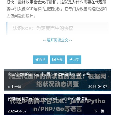
很快，最终效果也会大打折扣。这就是为什么需要在代理服
务中引入像KCP这样的加速协议，它专门为改善网络延迟和
丢包问题而设计。
认识KCP：为速度而生的协议
-- 展开阅读全文 --
KCP是一个基于UDP的快速、可靠传输协议。你可以把它理
解为在UDP的基础上，增加了一套更“激进”的可靠性保证机
制。它与TCP的目标不同：TCP追求的是绝对的公平性和网
阅读
海报
分享
络稳定性，而KCP追求的是尽可能低的延迟。
它的工作原理主要包括几点：
爬虫代理IP的请求超时设置：根据网络状况动态调整
快速重传
：当发现数据包丢失时，KCP不会像TCP那样等待
« 上一篇
2026-04-07
超时再重传，而是收到一定数量的重复确认后立即重传丢失
的包，大幅减少等待时间。
代理IP的跨平台SDK：Java/Python/PHP/Go等语言
选择性确认
：KCP可以更精确地告知发送方哪些数据包已经
2026-04-07
下一篇 »
收到，哪些丢失，避免了TCP在丢包时可能出现的“回退”现