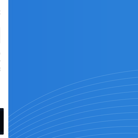
发
启
寻
进