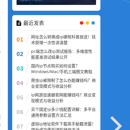
最近发表
网址怎么转换成ip硬核科普放送！技
拉
01
术原理一次性讲清楚
户
pc端怎么改ip测试报告：多维度性
P
02
能基准测试结果公开
国内ip节点购买如何设置？
03
，
Windows/Mac/手机三端图文教程
爬虫ip被限制了怎么办能赚钱吗？商
04
业变现模式与收益分析
ip网游加速器官网能赚钱吗？商业变
05
现模式与收益分析
买个固定ip多少钱配置详解：多平台
。
06
通用参数设置方法汇总
理
虚拟ip地址软件下载高手秘籍泄露！
的
07
提升成功率的进阶操作方法