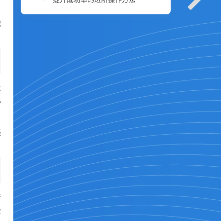
能
及
小
轻
产
费