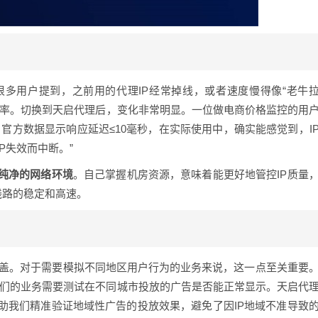
很多用户提到，之前用的代理IP经常掉线，或者速度慢得像“老牛
效率。切换到天启代理后，变化非常明显。一位做电商价格监控的用
官方数据显示响应延迟≤10毫秒，在实际使用中，确实能感觉到，I
P失效而中断。”
纯净的网络环境
。自己掌握机房资源，意味着能更好地管控IP质量
线路的稳定和高速。
盖。对于需要模拟不同地区用户行为的业务来说，这一点至关重要
我们的业务需要测试在不同城市投放的广告是否能正常显示。天启代
助我们精准验证地域性广告的投放效果，避免了因IP地域不准导致