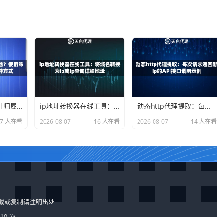
如何查看本机ip地址归属地？使用命令行和网页查询的两种方式
ip地址转换器在线工具：将域名转换为ip或ip查询详细地址
动态http代理提取：每次请求返回新ip的API接口调用示例
17 人在看
2026-08-07
16 人在看
2026-08-07
14 人在看
载或复制请注明出处
10 次