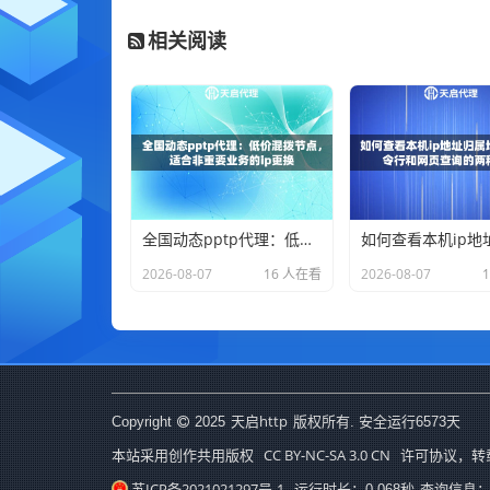
相关阅读
全国动态pptp代理：低价混拨节点，适合非重要业务的ip更换
2026-08-07
16 人在看
2026-08-07
天启http
Copyright
2025
版权所有. 安全运行
6573
天
CC BY-NC-SA 3.0 CN
本站采用创作共用版权
许可协议，转
苏ICP备2021021297号-1
运行时长：0.068秒
查询信息：