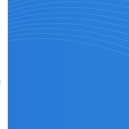
自
I
技