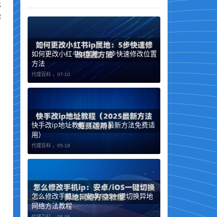
光
你
如何更改小红书ip属地：5步快速修改位置
方法
代理百科 ，
07-10
快手改ip地址教程（2025最新方法免费适
用）
代理百科 ，
05-19
怎么修改手机ip：安卓/iOS一键切换异地
网络方法教程
代理百科 ，
08-06