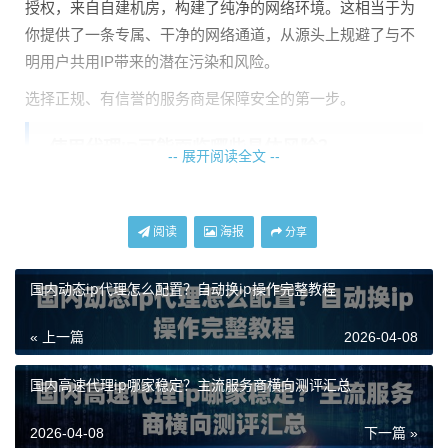
授权，来自自建机房，构建了纯净的网络环境。这相当于为
你提供了一条专属、干净的网络通道，从源头上规避了与不
明用户共用IP带来的潜在污染和风险。
选择正规、有信誉的服务商是保障安全的第一步。
使用代理IP可能面临哪些具体风险？
-- 展开阅读全文 --
即便选择了正规服务，如果使用不当，依然会踩坑。以下是
几个常见的风险点：
阅读
海报
分享
1. 账号关联风险：
这是最常见的问题。如果你使用一个被很
国内动态ip代理怎么配置？自动换ip操作完整教程
多用户滥用过的IP（尤其是低质量的动态IP）去登录你的社
交账号、电商平台账号，系统很容易判定该IP异常，从而将
« 上一篇
2026-04-08
你的账号行为与其他可疑行为关联，导致账号被限制甚至封
禁。
国内高速代理ip哪家稳定？主流服务商横向测评汇总
2. 数据泄露风险：
主要发生在使用不加密的HTTP协议或不
2026-04-08
下一篇 »
可信的服务商时。你的访问数据（包括账号密码等敏感信