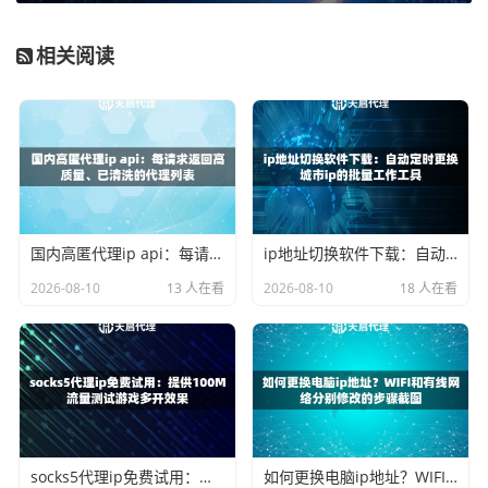
息）在传输过程中可能被截获。
相关阅读
3. 业务稳定性风险：
代理IP的质量直接关系到你的业务能否
顺畅运行。如果IP可用率低、响应慢、频繁掉线，会严重影
响数据采集、自动化流程等业务的效率和质量。
4. 法律合规风险：
无论使用何种工具，从事的活动本身必须
遵守法律法规。代理IP作为一种中立的网络技术，其合法性
取决于具体用途。
国内高匿代理ip api：每请求返回高质量、已清洗的代理列表
ip地址切换软件下载：自动定时更换城市ip的批量工作工具
如何安全合规地操作？一份实用指南
2026-08-10
13 人在看
2026-08-10
18 人在看
规避上述风险，你需要一套正确的操作方法。
核心原则：选择对的服务商 + 采用正确的使用策略。
第一步：精准选择服务商
socks5代理ip免费试用：提供100M流量测试游戏多开效果
如何更换电脑ip地址？WIFI和有线网络分别修改的步骤截图
选择服务商时，不能只看价格，要像挑选商业伙伴一样考察