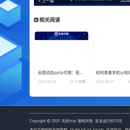
« 上一篇
2026
相关阅读
全国动态pptp代理：低价混拨节点，适合非重要业务的ip更换
2026-08-07
27 人在看
2026-08-07
天启http
Copyright
2025
版权所有. 安全运行
6575
天
CC BY-NC-SA 3.0 CN
本站采用创作共用版权
许可协议，转