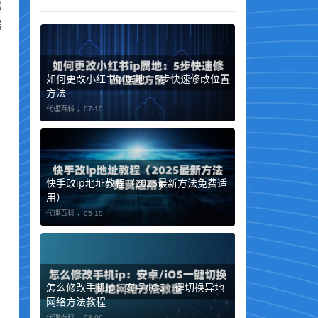
起
据
如何更改小红书ip属地：5步快速修改位置
方法
代理百科 ，
07-10
快手改ip地址教程（2025最新方法免费适
用）
代理百科 ，
05-19
怎么修改手机ip：安卓/iOS一键切换异地
网络方法教程
代理百科 ，
08-06