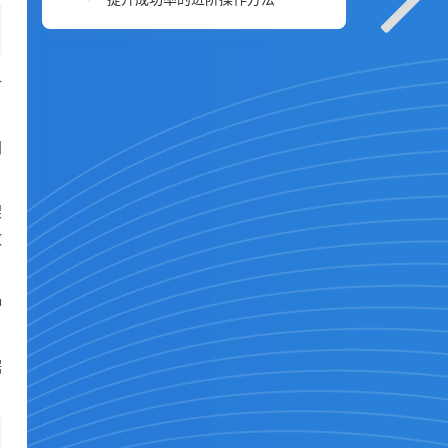
合
网
架
效
种
据