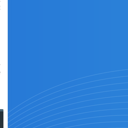
技
，
析
杂