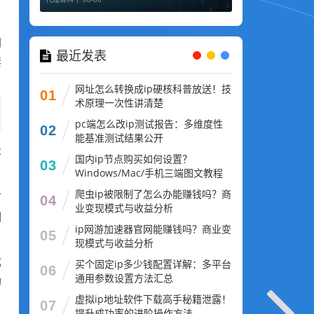
网
最近发表
禁
网址怎么转换成ip硬核科普放送！技
01
术原理一次性讲清楚
pc端怎么改ip测试报告：多维度性
02
能基准测试结果公开
不
国内ip节点购买如何设置？
03
Windows/Mac/手机三端图文教程
爬虫ip被限制了怎么办能赚钱吗？商
可
04
业变现模式与收益分析
例
ip网游加速器官网能赚钱吗？商业变
05
现模式与收益分析
成
买个固定ip多少钱配置详解：多平台
06
通用参数设置方法汇总
助
虚拟ip地址软件下载高手秘籍泄露！
07
提升成功率的进阶操作方法