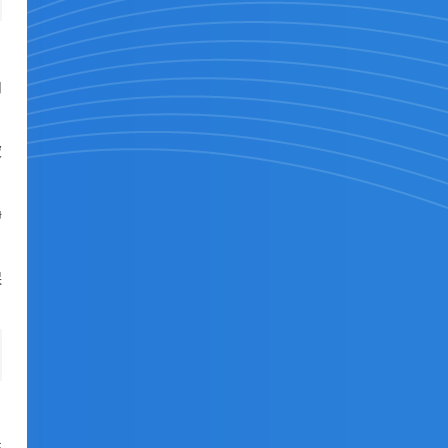
内
被
静
保
性