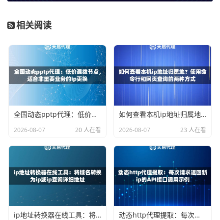
标网站安全机制误判的几率。
协议支持：
确保代理服务商支持HTTP/HTTPS乃至SOCKS5
相关阅读
协议，这能兼容绝大多数数据采集工具和自定义脚本的需
求。
构建自动化监测流程的关键步骤
将代理IP融入版权监测，可以构建一个高效的自动化流程，
主要分为四步：
全国动态pptp代理：低价混拨节点，适合非重要业务的ip更换
如何查看本机ip地址归属地？使用命令行和网页查询的两种方式
2026-08-07
20 人在看
2026-08-07
23 人在看
第一步：确定监测目标与关键词。
清晰地列出你的原创内容
名称、作者名、独有的特征代码等，作为核心监测关键词。
第二步：配置代理IP与采集工具。
将天启代理提供的API接口
集成到你的数据采集工具（如爬虫脚本）中。工具会通过AP
I自动获取新鲜、可用的代理IP，并轮换使用这些IP去访问目
标网站。
ip地址转换器在线工具：将域名转换为ip或ip查询详细地址
动态http代理提取：每次请求返回新ip的API接口调用示例