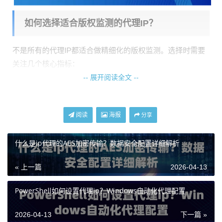
如何选择适合版权监测的代理IP？
不是所有的代理IP都适合做精细化的版权监测。选择时需要
关注几个核心指标：
-- 展开阅读全文 --
稳定性与可用率：
监测工作需要长时间、不间断地运行，因
此代理IP的稳定性至关重要。如果IP频繁掉线，可能导致关
键数据抓取失败。天启代理的IP可用率稳定在99%以上，这
阅读
海报
分享
为持续监测提供了基础保障。
响应速度：
监测程序需要快速加载大量网页来筛查侵权内
什么是ip代理的AES加密传输？数据安全配置详细解析
容，响应延迟直接影响到效率。低于10毫秒的延迟意味着几
« 上一篇
2026-04-13
乎感觉不到的等待时间。
IP池规模与纯净度：
一个庞大的、由自建机房管理的IP池
PowerShell如何设置代理ip？Windows自动化代理配置
（如天启代理覆盖全国200+城市的节点）能有效避免因单个I
P过度使用而被封禁的风险。纯净的网络环境也减少了被目
2026-04-13
下一篇 »