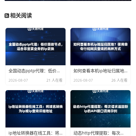
性能瓶颈：
所有线程都去争抢一个中心化的IP列表，会形成
相关阅读
锁竞争，大大降低程序的执行效率。
这些问题归根结底，是因为缺乏有效的
并发控制策略
和
IP资
源管理机制
。
并发环境下的IP资源管理核心策略
要解决上述问题，关键在于设计一个健壮的IP资源管理器。
全国动态pptp代理：低价混拨节点，适合非重要业务的ip更换
如何查看本机ip地址归属地？使用命令行和网页查询的两种方式
这个管理器需要充当“交通警察”的角色，智能地调度IP资
2026-08-07
21 人在看
2026-08-07
26 人在看
源。
1. 使用线程安全的IP池数据结构
避免使用简单的列表（List）来存储IP，因为它在多线程下是
不安全的。应该采用线程安全的队列（Queue），例如Pytho
n中的
queue.Queue
。它的特性是“先进先出”，并且内部实
ip地址转换器在线工具：将域名转换为ip或ip查询详细地址
动态http代理提取：每次请求返回新ip的API接口调用示例