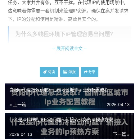
任务，大家井井有条，互不干扰。在代理IP的使用场景中，
这意味着你需要一套机制来管理IP资源，确保在高并发请求
下，IP的分配和使用是精准、高效且安全的。
为什么多线程环境下IP管理容易出问题？
-- 展开阅读全文 --
在多线程编程中，如果不加控制，多个线程可能会在同一时
刻去获取并尝试使用同一个IP地址。这会导致几个典型问
题：
阅读
海报
分享
IP重复使用：
多个任务使用了同一个IP去访问同一个目标网
站，极易被网站识别为异常流量，导致IP被限制或封禁。
贵阳ip代理怎么获取？西南地区城市ip业务配置教程
资源竞争：
线程A刚获取到一个IP，还没来得及使用，线程B
« 上一篇
2026-04-13
也获取到了同一个IP，造成资源冲突。
什么是ip代理的冷启动问题？新接入业务的ip预热方案
IP池污染：
某个IP可能因为过度使用或访问失败而失效，但
如果所有线程都能无差别地获取到它，就会导致大量任务失
2026-04-13
下一篇 »
败。