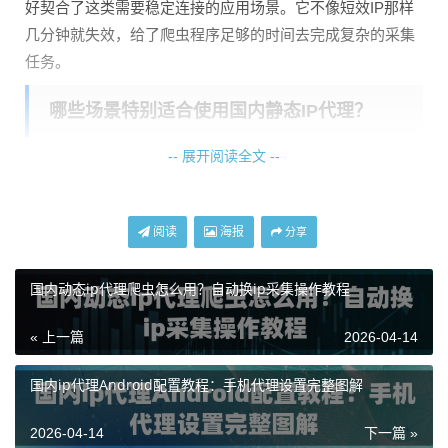
好契合了这类需要稳定连接的应用场景。它不像短效IP那样
几分钟就失效，给了爬虫程序足够的时间去完成复杂的采集
任务。
哪些场景特别适合使用国内静态IP代理？
-- 展开阅读全文 --
根据实际应用经验，以下这些情况使用静态IP代理会事半功
倍：
需要登录状态的持续采集
：比如采集电商平台的订单数据、
阅读
海报
分享
监控商品价格变化。一旦登录后，使用静态IP可以保持会
话，不会因为IP切换而被系统强制退出。
国内动态ip代理爬虫怎么用？自动换ip采集操作教程
API接口的稳定调用
：很多数据服务商通过API提供数据，他
« 上一篇
2026-04-14
们对调用频率和来源IP有严格限制。使用固定的静态IP，更
容易通过白名单验证，保证接口调用的稳定性。
国内ip代理Android配置教程：手机代理设置完整图解
长时间运行的监控任务
：比如舆情监控、竞品价格跟踪等需
2026-04-14
下一篇 »
要7×24小时运行的任务。静态IP的长期稳定性确保了监控不