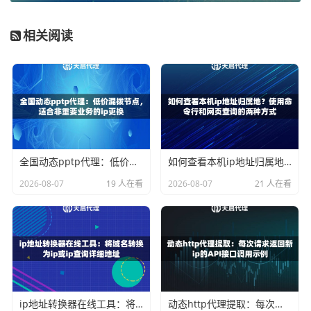
会意外中断。
相关阅读
数据量较大的采集项目
：当需要采集的数据量很大，耗时较
长时，静态IP避免了频繁更换IP带来的额外开销和中断风
险。
如何构建稳定的数据采集方案？
一个靠谱的采集方案需要考虑多个环节的配合，代理IP只是
全国动态pptp代理：低价混拨节点，适合非重要业务的ip更换
如何查看本机ip地址归属地？使用命令行和网页查询的两种方式
其中重要的一环。
2026-08-07
19 人在看
2026-08-07
21 人在看
首先在
IP资源选择
上，天启代理的自建机房纯净网络是个不
错的选择。他们的IP可用率标称≥99%，这意味着你基本不用
为IP失效而烦恼。响应延迟≤10毫秒这个指标也很关键，延迟
太高会直接影响采集效率。
其次在
技术架构
方面，建议采用分布式采集策略。即使使用
静态IP，也不要把所有鸡蛋放在一个篮子里。可以同时使用
ip地址转换器在线工具：将域名转换为ip或ip查询详细地址
动态http代理提取：每次请求返回新ip的API接口调用示例