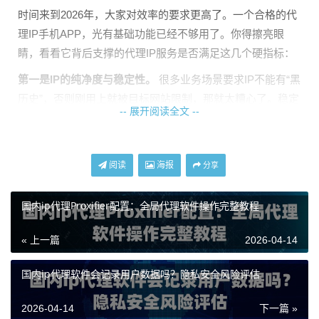
时间来到2026年，大家对效率的要求更高了。一个合格的代
理IP手机APP，光有基础功能已经不够用了。你得擦亮眼
睛，看看它背后支撑的代理IP服务是否满足这几个硬指标：
第一是IP的纯净度与稳定性。
很多业务场景要求IP不能有“黑
历史”，否则刚用上就被目标网站限制，那就太糟心了。稳定
-- 展开阅读全文 --
的连接意味着你的任务不会频繁中断。
第二是连接速度与响应延迟。
在手机上操作，谁也不想干等
着。如果调用一个IP就要好几秒，甚至经常请求超时，那再
阅读
海报
分享
便宜的服务也是浪费感情。
国内ip代理Proxifier配置：全局代理软件操作完整教程
第三是节点覆盖与灵活性。
业务需要不同地区的IP时，APP
是否能快速提供？节点数量是否充足，避免大家挤在一起用
« 上一篇
2026-04-14
导致速度变慢？
国内ip代理软件会记录用户数据吗？隐私安全风险评估
第四是授权与集成的便捷性。
在手机上配置代理，最好能简
化操作，比如支持一键生成授权链接或者扫码接入，避免复
2026-04-14
下一篇 »
杂的参数设置。