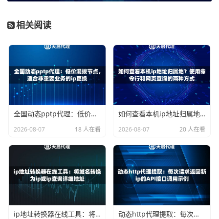
天启代理：如何为手机APP提供强力支撑？
相关阅读
上面提到的这些核心需求，天启代理的解决方案做得比较到
位。它本身是专注于提供高质量代理IP资源的服务商，其特
性非常适合集成到手机APP中，来提升你的移动办公效率。
天启代理拥有
全国200多个城市的自建机房节点
。这意味着
当你通过APP选择IP时，有广泛的地理位置可选，而且因为
全国动态pptp代理：低价混拨节点，适合非重要业务的ip更换
如何查看本机ip地址归属地？使用命令行和网页查询的两种方式
是自建机房，IP资源比较纯净，有效降低了因IP被污染而导
2026-08-07
18 人在看
2026-08-07
20 人在看
致业务失败的风险。
在速度方面，天启代理强调其
IP可用率不低于99%，响应延
迟控制在10毫秒以内
。对于手机APP用户来说，最直观的感
受就是切换IP速度快，任务执行流畅，不会出现卡顿或长时
间无响应的情况。
最后是易用性，天启代理支持
HTTP/HTTPS/SOCKS5三种主
ip地址转换器在线工具：将域名转换为ip或ip查询详细地址
动态http代理提取：每次请求返回新ip的API接口调用示例