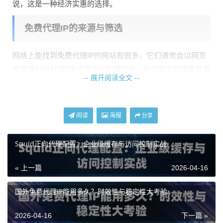
说，这是一种经济实惠的选择。
免费代理IP的来源与筛选
网络上能找到免费代理IP的网站有很多，它们通常会以网页
表格或API接口的形式提供IP和端口号。但这些IP的质量参差
-- 展开阅读全文 --
不齐，很多可能无法使用或速度很慢，所以筛选是关键的一
步。
一个有效的筛选流程应该是：
获取 -> 验证 -> 分类
。从多个
阅读
海报
分享
来源获取IP列表，避免单一源失效的风险。然后，编写一个
简单的验证程序，用这些IP去访问一个稳定的、已知能正常
Squid正向代理配置：企业级缓存与访问控制实战
访问的网站（比如百度或某个公共API），测试其连接速度
« 上一篇
2026-04-16
和可用性。将验证通过的IP按照响应速度或匿名程度进行分
类保存。
国外免费代理IP能用多久？时效性与稳定性大考验
Python脚本编写实战：自动提取与验证
2026-04-16
下一篇 »