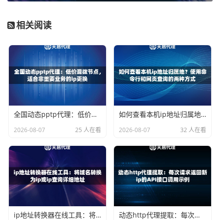
Python是完成这类任务的理想工具，因为它有丰富的库支持
网络请求。下面我们一步步来构建一个核心脚本。
相关阅读
你需要安装`requests`库，用于发送HTTP请求。可以通过命
令`pip install requests`来安装。
脚本的核心思路是：从一个提供免费代理IP的网站解析出IP
和端口，然后逐一测试它们的可用性。
示例代码框架：
全国动态pptp代理：低价混拨节点，适合非重要业务的ip更换
如何查看本机ip地址归属地？使用命令行和网页查询的两种方式
这个脚本会从设定的网址获取IP列表，并测试每个IP是否能
2026-08-07
25 人在看
2026-08-07
32 人在看
在3秒内成功访问`http://httpbin.org/ip`（这个网站会返回你使
用的IP地址，非常适合测试）。
在实际使用中，你需要根据目标网站的HTML结构来调整解
析IP和端口的方法（可能需要使用`BeautifulSoup`等解析
库）。验证通过的IP可以保存到文本文件或数据库中，方便
后续使用。
ip地址转换器在线工具：将域名转换为ip或ip查询详细地址
动态http代理提取：每次请求返回新ip的API接口调用示例