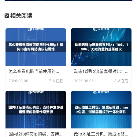
应用级代理提供了更精细的控制能力。它允许你
针对单个应
相关阅读
用程序
设置代理，而不是影响整个系统。这意味着你可以让
浏览器App通过代理IP访问，而邮件App和游戏App依然保持
直连。
实现应用级代理通常需要借助第三方工具，因为这些设置权
限比系统级更深。这类工具可以接管指定App的网络请求，
并将其导向你配置的代理服务器。这种方式灵活性极高，可
怎么查看电脑当前使用的代理ip？访问ip查询网站确认归属地
动态代理ip流量套餐对比：10G、100G、无限流量的选择建议
以很好地满足复杂的使用需求。
2026-08-06
7 人在看
2026-08-06
8 人在看
应用级代理的配置相对复杂，需要一定的动手能力。并且，
其稳定性和兼容性很大程度上依赖于你所使用的工具以及代
理IP本身的质量。一个稳定可靠的代理IP服务是保证体验的
前提。
系统级与应用级方案对比
国内l2tp静态ip购买：支持并发多设备连接的独享代理资源
改ip地址工具包：集成ip修改、mac伪装、浏览器指纹的一体化软件