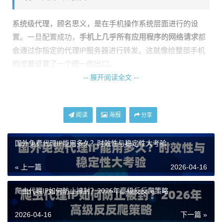
系统级代理，顾名思义，是在手机操作系统层面进行的设
置。一旦配置成功，
手机上几乎所有应用程序的网络请求
都
会通过你指定的代理IP服务器进行转发。这就像给整部手机
的流量设置了一个统一的出口。
-- 展开阅读全文 --
设置方法通常很简单：进入手机的“设置” -> “WLAN”，长按
当前连接的Wi-Fi网络，选择“修改网络”，展开“高级选项”，
在“代理”设置中选择“手动”，然后填入代理服务器的主机名和
阅读
海报
分享
端口。如果需要认证，还要填写用户名和密码。
这种方案的优点是
配置简单，一劳永逸
，适合需要让所有Ap
国外免费代理IP能用多久？时效性与稳定性大考验
p都走代理流量的场景。但缺点也同样明显：不够灵活，你无
« 上一篇
2026-04-16
法控制哪个App走代理，哪个App直连。对于一些需要直接连
接本地网络或对延迟极其敏感的应用（如在线游戏），可能
爬虫代理IP如何防止被封？2026年高级反反爬策略
会产生不必要的性能损耗甚至连接问题。
2026-04-16
下一篇 »
什么是应用级代理？