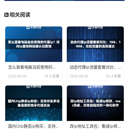
确保了来源的合法与安全。全国200多个城市的自建机房节
点，让你能轻松模拟全国不同地区的网络环境。更重要的
相关阅读
是，其IP可用率高达99%以上，响应延迟控制在10毫秒以
内，这为浏览器插件的流畅切换提供了坚实的技术保障。
搭配天启代理API实现智能切换
许多功能强大的代理IP管理插件支持通过API接口动态获取I
P。这种方式比在插件里手动填写固定代理服务器地址要智
怎么查看电脑当前使用的代理ip？访问ip查询网站确认归属地
动态代理ip流量套餐对比：10G、100G、无限流量的选择建议
能得多。你可以将天启代理提供的API接口配置到插件中，
2026-08-06
10 人在看
2026-08-06
10 人在看
插件便能自动、按需地从天启代理的IP池中获取新鲜、可用
的IP地址进行切换。
天启代理的API设计注重效率和便捷性，接口请求时间小于1
秒，并支持多种参数自定义，比如指定提取IP的数量、所在
城市、协议类型等。这意味着你的插件不仅能实现“一键切
换”，更能实现“精准切换”和“批量切换”，极大提升了工作效
国内l2tp静态ip购买：支持并发多设备连接的独享代理资源
改ip地址工具包：集成ip修改、mac伪装、浏览器指纹的一体化软件
率。无论是进行数据采集、广告验证还是市场调研，都能做