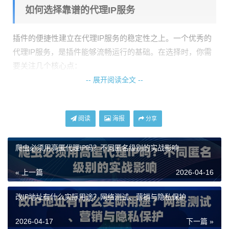
如何选择靠谱的代理IP服务
插件的便捷性建立在代理IP服务的稳定性之上。一个优秀的
代理IP服务，是插件能够流畅运行的基础。在选择时，你需
要关注几个核心点：
-- 展开阅读全文 --
IP的质量与纯净度：
IP资源是否来自正规渠道，网络环境是
否干净，这直接关系到使用的安全性和成功率。
连接速度与稳定性：
延迟过高或者频繁掉线，再方便的插件
阅读
海报
分享
也会变得形同虚设。
爬虫必须用高匿代理IP吗？不同匿名级别的实战影响
节点覆盖范围：
节点分布的城市越多，意味着你在选择“位
置”时有更大的灵活性。
« 上一篇
2026-04-16
技术支持的响应速度：
遇到问题时，能否得到快速、专业的
改IP地址有什么实际用途？网络测试、营销与隐私保护
技术支持至关重要。
以天启代理为例，其提供的代理IP资源由运营商正规授权，
2026-04-17
下一篇 »