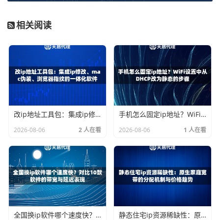
时更新白名单。
相关阅读
错误 502/503：错误的网关或服务不可用
这类错误通常指向代理服务器本身或网络链路问题。
1.
代理服务器过载或维护
：可能是当前使用该代理节点的用
户过多，导致服务器暂时无法响应。可以等待片刻再试，或
更换一个天启代理提供的其他节点IP。 2.
网络波动
：你的本
地网络到代理服务器之间的网络出现暂时性波动。可以尝试p
改ip地址工具包：集成ip修改、mac伪装、浏览器指纹的一体化软件
手机怎么固定ip地址？WiFi设置中从DHCP改为静态的步骤
ing一下代理服务器的地址，看是否存在高延迟或丢包。 3.
2026-08-06
2 人在看
2026-08-06
1 人在看
目标网站干扰
：某些目标网站会对代理IP进行识别和封禁。
如果你使用的是天启代理的短效动态IP，可以尝试获取一个
新的IP地址来重试。天启代理全国200+城市节点和自建机房
纯净网络的优势，在这种情况下能提供更多选择。
错误 403：禁止访问
全国换ip软件哪个速度快？对比10款软件的带宽与延迟表现
静态住宅ip资源稀缺性：原生家庭宽带的分配机制与价格趋势