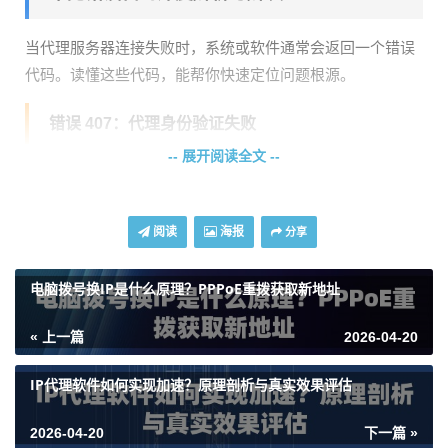
当代理服务器连接失败时，系统或软件通常会返回一个错误
代码。读懂这些代码，能帮你快速定位问题根源。
错误 407：代理身份验证失败
-- 展开阅读全文 --
这是最常见的错误之一。它明确表示，你的代理服务器收到
了请求，但无法验证你提供的用户名和密码。
解决方法
很直
阅读
海报
接：
分享
1.
核对账号密码
：仔细检查从天启代理获取的账号密码是否
电脑拨号换IP是什么原理？PPPoE重拨获取新地址
输入正确，注意大小写。 2.
检查认证方式
：确保你的软件或
代码中设置的认证方式与代理服务要求一致。天启代理支持
« 上一篇
2026-04-20
终端IP授权和账号密码授权两种方式，你需要根据购买的服
务类型正确选择。 3.
IP授权白名单
：如果你使用的是天启代
IP代理软件如何实现加速？原理剖析与真实效果评估
理的终端IP授权模式，请务必在用户中心将你的本地公网IP
地址添加到白名单中。如果你的本地IP发生变化，也需要及
2026-04-20
下一篇 »