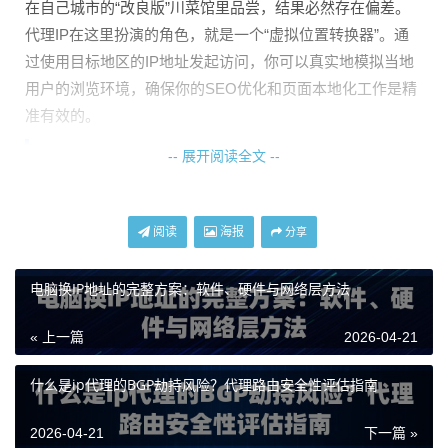
在自己城市的“改良版”川菜馆里品尝，结果必然存在偏差。
代理IP在这里扮演的角色，就是一个“虚拟位置转换器”。通
过使用目标地区的IP地址发起访问，你可以真实地模拟当地
用户的浏览环境，确保你的SEO优化和页面本地化工作是精
准有效的。
-- 展开阅读全文 --
如何利用代理IP检测本地化页面
这个过程并不复杂，核心在于让你的请求“看起来”像是来自
阅读
海报
分享
目标地区。以下是具体的操作步骤：
第一步：明确你的目标检测地区。
你需要列出所有进行了本
电脑换IP地址的完整方案：软件、硬件与网络层方法
地化翻译和优化的国家和地区列表，例如美国、日本、德
« 上一篇
2026-04-21
国、巴西等。
第二步：获取对应地区的纯净代理IP。
这是最关键的一步。I
什么是ip代理的BGP劫持风险？代理路由安全性评估指南
P的质量直接决定了检测结果的真实性。你需要选择像天启
代理这样，在全国乃至全球拥有自建机房和纯净网络资源的
2026-04-21
下一篇 »