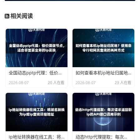
服务商。天启代理拥有200多个城市节点，这意味着你可以
轻松获得来自全球主要城市的真实IP地址，确保IP的可用率
相关阅读
和纯净度。
第三步：配置你的检测工具。
常用的工具有：
浏览器手动测试：
在浏览器中设置代理服务器（HTTP/
HTTPS/SOCKS5），然后直接访问你的网站，进行直观
的视觉和功能检查。
自动化脚本：
使用Python等编程语言，结合天启代理提
全国动态pptp代理：低价混拨节点，适合非重要业务的ip更换
如何查看本机ip地址归属地？使用命令行和网页查询的两种方式
供的API接口，批量、自动化地通过不同国家IP访问特定
2026-08-07
20 人在看
2026-08-07
23 人在看
URL，检查返回的页面标题、Meta描述、状态码、加载
时间等关键指标。
SEO工具平台：
部分高级SEO工具支持集成代理IP，你
可以直接在工具后台设置代理，进行排名查询、网站爬
取等操作。
第四步：执行检测并分析数据。
重点关注以下几个方面：
ip地址转换器在线工具：将域名转换为ip或ip查询详细地址
动态http代理提取：每次请求返回新ip的API接口调用示例
内容是否正确本地化：
语言、货币、日期格式、联系方