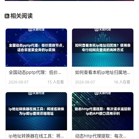
高频采集（每小
短效动
成本低，IP池大，适合大规
时多次）
态IP
模并发采集
相关阅读
日常监控（每天
长效静
IP稳定，不易被目标网站封
数次）
态IP
禁
特定地区长期监
独享固
完全独享，稳定性最高
控
定IP
天启代理提供的多种IP类型正好能满足这些不同场景。比如他们
的短效动态IP适合需要频繁更换IP的高频采集任务。
全国动态pptp代理：低价混拨节点，适合非重要业务的ip更换
如何查看本机ip地址归属地？使用命令行和网页查询的两种方式
第三步：配置请求轮换策略
2026-08-07
15 人在看
2026-08-07
16 人在看
这是最关键的技术环节。你需要设置合理的请求频率和IP轮
换规则：
设置请求间隔：每个请求之间保留2-5秒间隔，避免触发
反爬机制
IP使用频率：单个IP不要连续访问同一网站，建议采集3
-5次后切换新IP
ip地址转换器在线工具：将域名转换为ip或ip查询详细地址
动态http代理提取：每次请求返回新ip的API接口调用示例