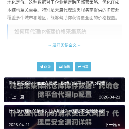
地化定价。这种数据对于企业制定跨国部署策略、优化IT成
本结构至关重要。特别是天启代理这类服务商提供的IP资源
覆盖多个城市和地区，能够帮助你获得更全面的价格视图。
如何用代理IP搭建价格采集系统
-- 展开阅读全文 --
搭建一个高效的云服务价格监控系统，核心在于稳定、可靠
的代理IP资源。以下是具体操作步骤：
第一步：确定目标价格页面
阅读
海报
分享
先明确你要监控哪些云服务商（如AWS、Azure、Google Cl
oud等）的哪些产品页面。最好选择产品配置页面而非首
爬虫采集保税仓库库存数据：跨境仓储平台代理ip配置
页，因为这些页面会直接显示具体价格。
« 上一篇
2026-04-21
第二步：选择代理IP类型
根据采集频率需求选择合适的IP类型：
什么是代理ip的请求头注入风险？代理层安全漏洞详解
采集频率
推荐IP类
优势
2026-04-21
下一篇 »
型