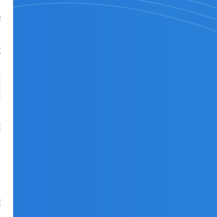
客
这
技
提