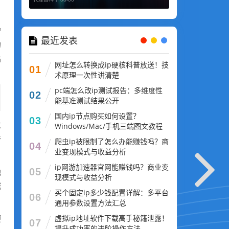
营
最近发表
的
站
网址怎么转换成ip硬核科普放送！技
01
术原理一次性讲清楚
pc端怎么改ip测试报告：多维度性
02
能基准测试结果公开
国内ip节点购买如何设置？
03
K
Windows/Mac/手机三端图文教程
传
爬虫ip被限制了怎么办能赚钱吗？商
04
业变现模式与收益分析
ip网游加速器官网能赚钱吗？商业变
05
他
现模式与收益分析
城
买个固定ip多少钱配置详解：多平台
06
通用参数设置方法汇总
虚拟ip地址软件下载高手秘籍泄露！
便
07
提升成功率的进阶操作方法