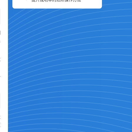
调
系
这
可
业
更