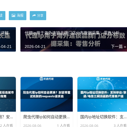
读
海报
分享
化详解
代理ip用于海外连锁品牌门店分布数据采集：零售分析
-04-21
2026-04-21
下一篇 »
ip地址修改器怎么用？安装后选城市点击连接的一键操作指南
爬虫代理ip如何自动更换？封装带重试机制的requests请求类
国内ip地址切换软件：支持移动/联通/电信三网混拨的代理客户端
2 人在看
2026-08-06
1 人在看
2026-08-06
3 人在看