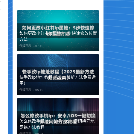
对
P
如何更改小红书ip属地：5步快速修改位置
方法
代理百科 ，
07-10
快手改ip地址教程（2025最新方法免费适
用）
代理百科 ，
05-19
怎么修改手机ip：安卓/iOS一键切换异地
网络方法教程
代理百科 ，
08-06