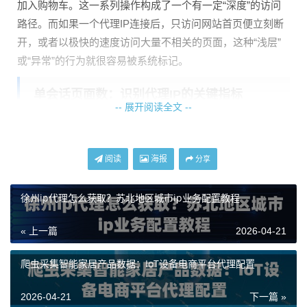
加入购物车。这一系列操作构成了一个有一定“深度”的访问
路径。而如果一个代理IP连接后，只访问网站首页便立刻断
开，或者以极快的速度访问大量不相关的页面，这种“浅层”
或“异常”的行为就很容易被系统标记。
单会话页面数：识别代理IP的关键指标
-- 展开阅读全文 --
在众多访问深度特征中，
单会话页面数
是一个极其核心且有
效的判断维度。它指的是同一个代理IP在一次连续的会话期
阅读
海报
分享
间（从连接到断开）所访问的页面总数。
这个指标之所以重要，是因为它直接反映了访问行为的“目的
徐州ip代理怎么获取？苏北地区城市ip业务配置教程
性”和“真实性”。
« 上一篇
2026-04-21
正常用户的行为模式：
通常具有较高的页面浏览数，且页面
之间有逻辑关联。访问行为是分散的、有间歇的，不会在极
爬虫采集智能家居产品数据：IoT设备电商平台代理配置
短时间内产生海量页面请求。
2026-04-21
下一篇 »
可疑代理IP的行为模式：
往往表现出两种极端：