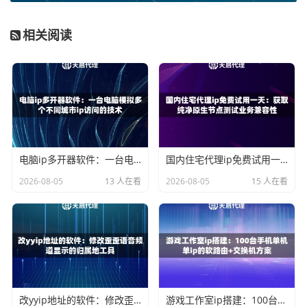
页面数过少（单页访问）：
大量代理IP被用于简单的地
相关阅读
址验证、快速抓取单个页面内容或进行心跳检测，导致
会话非常短促，访问一个页面后连接即终止。
页面数过多且无逻辑：
一些爬虫或自动化脚本为了高效
抓取数据，会在一个会话内以极高的频率请求大量页
面，这种行为模式与人类差异巨大。
网站的风控系统会设定一个合理的阈值范围。当一个IP的单
会话页面数显著偏离这个范围时，就会触发警报，该IP被判
电脑ip多开器软件：一台电脑模拟多个不同城市ip访问的技术
国内住宅代理ip免费试用一天：获取纯净原生节点测试业务兼容性
定为代理或爬虫的风险就大大增加。
2026-08-05
13 人在看
2026-08-05
15 人在看
如何利用天启代理应对访问深度识别？
了解了对方的识别原理，我们就可以更有针对性地选择和使
用代理IP服务，以模拟出更接近真实用户的行为，从而提升
业务成功率。天启代理的以下产品特点，正好能帮助用户有
效应对这一问题。
改yyip地址的软件：修改歪歪语音频道显示的归属地工具
游戏工作室ip搭建：100台手机单机单ip的软路由+交换机方案