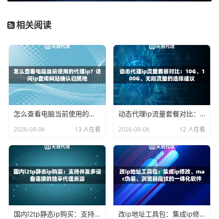
天启代理在电商数据采集中的实际应用
相关阅读
天启代理的HTTP/HTTPS/SOCKS5协议支持，能够完美适配
各种爬虫框架。在实际配置过程中，建议根据目标网站的访
问频率要求来选择合适的IP切换策略。
对于评价数据采集这种需要高频请求的场景，天启代理的短
效动态IP（3-30分钟）是不错的选择。IP自动更换的特性正
好符合反爬虫策略的需要，而且成本相对较低。如果是需要
怎么查看电脑当前使用的代理ip？访问ip查询网站确认归属地
动态代理ip流量套餐对比：10G、100G、无限流量的选择建议
维持会话状态的采集任务，长效静态IP（1-24小时）则更加
2026-08-06
13 人在看
2026-08-06
12 人在看
合适。
天启代理的API接口设计十分人性化，支持自定义提取数
量、过滤重复IP等参数。开发者可以轻松地将IP获取功能集
成到爬虫系统中，实现全自动化的IP管理和使用。
配置代理IP的具体步骤
国内l2tp静态ip购买：支持并发多设备连接的独享代理资源
改ip地址工具包：集成ip修改、mac伪装、浏览器指纹的一体化软件