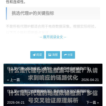
性和连续性。
挑选代理IP的关键指标
不是所有代理IP都适合用于电商数据采集。根据实际经验，
以下几个指标需要重点关注：
-- 展开阅读全文 --
IP纯净度
：这是最重要的指标。如果IP之前被其他用户用于
爬虫并被平台标记，那么你接手后很可能立即被限制。天启
代理的自建机房纯净网络在这方面表现突出，IP资源干净可
阅读
海报
分享
靠。
什么是代理ip的连接漏斗模型？从请求到响应的链路优化
响应速度
：采集海量评价数据时，速度直接决定效率。天启
代理的响应延迟控制在10毫秒以内，接口请求时间小于1
« 上一篇
2026-04-21
秒，这样的速度能够满足大规模采集需求。
什么是ip代理的地理欺骗检测？多信号交叉验证原理解析
稳定性
：IP可用率≥99%意味着采集过程中基本不会因IP失效
而中断，这对于需要长时间运行的数据采集任务至关重要。
2026-04-21
下一篇 »