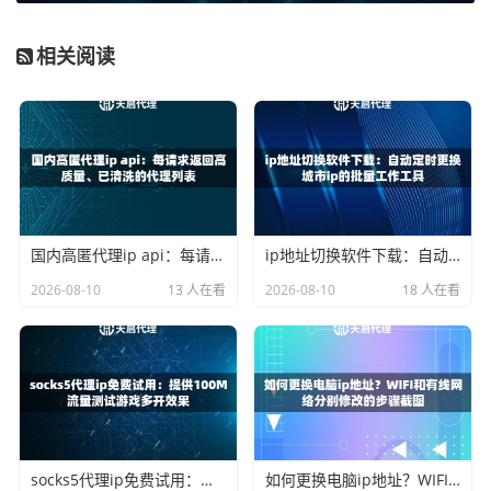
名和密码。
账号密码授权
：使用天启代理提供的用户名和密码进行
相关阅读
验证。这种方式更灵活，即使你的手机IP经常变化，也
能正常使用。
获取到授权信息和代理服务器地址（通常是IP和端口号）
后，就可以开始在手机上设置了。
安卓手机代理IP设置详细步骤
国内高匿代理ip api：每请求返回高质量、已清洗的代理列表
ip地址切换软件下载：自动定时更换城市ip的批量工作工具
安卓系统的设置路径因品牌和版本略有差异，但核心步骤基
2026-08-10
13 人在看
2026-08-10
18 人在看
本一致。
步骤一：进入Wi-Fi设置
打开“设置” -> “WLAN”，找到你当前已连接的Wi-Fi网络，点
击它或者长按，选择“修改网络”。
步骤二：高级选项
在网络配置界面，勾选“显示高级选项”或类似按钮，将“IP设
socks5代理ip免费试用：提供100M流量测试游戏多开效果
如何更换电脑ip地址？WIFI和有线网络分别修改的步骤截图