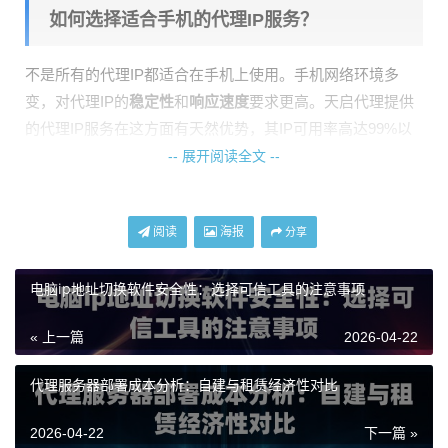
如何选择适合手机的代理IP服务？
不是所有的代理IP都适合在手机上使用。手机网络环境多
变，对代理IP的
稳定性
和
响应速度
要求更高。天启代理提供
的代理IP服务在这方面有天然优势，其IP可用率高达99%以
上，响应延迟控制在10毫秒以内，这对于手机用户来说意味
-- 展开阅读全文 --
着几乎感觉不到的卡顿。天启代理支持HTTP、HTTPS和SO
CKS5这三种主流协议，兼容性非常好，无论是安卓还是苹
阅读
海报
分享
果手机，都能轻松配置。
获取天启代理IP的连接信息
电脑ip地址切换软件安全性：选择可信工具的注意事项
« 上一篇
2026-04-22
你需要拥有天启代理的IP授权信息。天启代理支持两种主要
的授权方式，都非常方便手机端使用：
代理服务器部署成本分析：自建与租赁经济性对比
终端IP授权
：将你手机当前的公网IP地址添加到天启代
理的白名单中。这种方式最简单，配置时无需输入用户
2026-04-22
下一篇 »