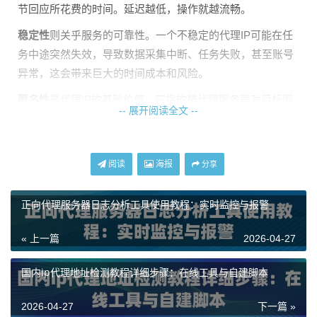
节回应所花费的时间。延迟越低，操作就越流畅。
稳定性
则关乎服务的可靠性。一个不稳定的代理IP可能在任
务中途突然失效，导致数据采集中断、任务失败，甚至账号
异常，这会带来巨大的时间成本和风险。
匿名性
是代理IP的基础价值。它指的是代理服务器对目标网
-- 展开阅读全文 --
站隐藏你真实IP地址的能力。匿名性不足的代理，可能会泄
露你的真实IP，轻则导致目标网站封禁请求，重则带来安全
风险。
阅读
海报
分享
如何专业地测试代理IP的速度？
正向代理服务器日志分析工具使用教程：实时监控与报警
测试代理IP的速度，不能只凭感觉，需要一些可量化的方
« 上一篇
2026-04-27
法。最直接的方式是使用网络工具进行延迟和下载速度测
试。
国内ip代理地址检测教程详细步骤：在线工具与自建脚本
你可以使用命令行工具
ping
来测试基础网络延迟。虽然ping
2026-04-27
下一篇 »
的是代理服务器本身，而非通过代理去访问目标站，但它能