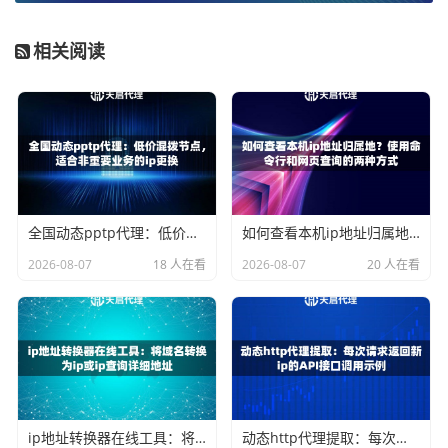
很好地反映你到代理服务器之间的网络链路质量。一个优秀
的代理服务，其服务器节点的延迟理应非常低。例如，天启
相关阅读
代理的代理IP响应延迟可以控制在
≤10毫秒
，这为高速访问奠
定了坚实基础。
更实际的测试方法是，配置好代理后，访问一个测速网站或
直接对你需要访问的目标网站发起请求，并记录完整的响应
时间。你可以编写简单的脚本，批量测试一批IP的速度，从
而筛选出最优节点。这里的关键是，代理IP服务商提供的
接
全国动态pptp代理：低价混拨节点，适合非重要业务的ip更换
如何查看本机ip地址归属地？使用命令行和网页查询的两种方式
口请求时间
也很重要。天启代理的API接口请求时间能小于1
2026-08-07
18 人在看
2026-08-07
20 人在看
秒，这意味着你能非常快速地获取到新鲜可用的IP，进一步
保障了整体任务的速度。
稳定性是长期使用的基石
稳定性是一个需要时间验证的指标。短期测试很难发现问
题，因此需要关注服务商提供的长期数据。
ip地址转换器在线工具：将域名转换为ip或ip查询详细地址
动态http代理提取：每次请求返回新ip的API接口调用示例