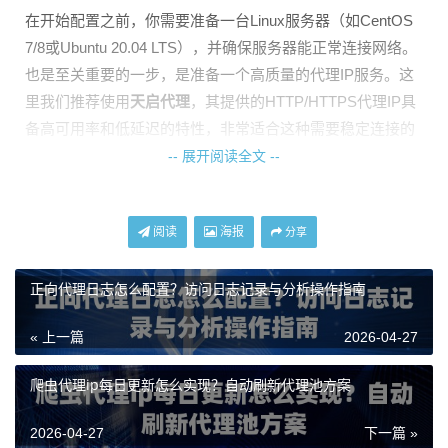
在开始配置之前，你需要准备一台Linux服务器（如CentOS
7/8或Ubuntu 20.04 LTS），并确保服务器能正常连接网络。
也是至关重要的一步，是准备一个高质量的代理IP服务。这
里我们推荐使用
天启代理
，其提供的HTTP/HTTPS代理IP具
备高可用率和低延迟的特性，非常适合这种需要稳定连接的
场景。天启代理的IP资源由运营商正规授权，自建机房纯净
-- 展开阅读全文 --
网络，能有效避免IP被目标网站封锁的问题。
nginx正向代理服务器搭建步骤
阅读
海报
分享
下面我们一步步在服务器上配置nginx正向代理服务。
正向代理日志怎么配置？访问日志记录与分析操作指南
第一步：安装nginx
« 上一篇
2026-04-27
通过包管理器安装nginx。在CentOS系统上，命令如下：
爬虫代理ip每日更新怎么实现？自动刷新代理池方案
sudo yum install epel-release -y

2026-04-27
下一篇 »