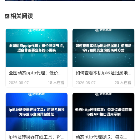
在Ubuntu系统上，使用apt命令：
相关阅读
sudo apt update

第二步：配置nginx正向代理
nginx默认不支持正向代理，需要加载一个第三方模块
ngx_h
ttp_proxy_connect_module
。但由于从源码编译模块较
全国动态pptp代理：低价混拨节点，适合非重要业务的ip更换
如何查看本机ip地址归属地？使用命令行和网页查询的两种方式
为复杂，我们采用一个更简单的替代方案：使用
stream
模
2026-08-07
18 人在看
2026-08-07
20 人在看
块实现TCP层的转发。
编辑nginx的主配置文件
/etc/nginx/nginx.conf
，在
ht
tp {}
配置块之外，添加以下内容：
stream {

    server {

        listen 8080;   代理服务监听的端口

ip地址转换器在线工具：将域名转换为ip或ip查询详细地址
动态http代理提取：每次请求返回新ip的API接口调用示例
        proxy_pass http://目标网站:80;   这里我们先不填，后续通过变量动态指