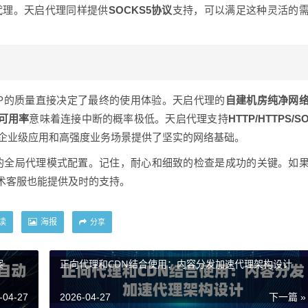
代理。天启代理同样提供
SOCKS5协议
支持，可以满足这种灵活的
？
理IP的质量直接决定了最终的使用体验。天启代理的
自建机房纯净网
的可用率
意味着连接中断的概率极低。天启代理支持
HTTP/HTTPS/S
，为企业级应用和高强度业务场景提供了坚实的网络基础。
N的全局代理模式配置。记住，耐心和细致的检查是成功的关键。如
术客服也能提供及时的支持。
读
海报
分享
案
正向代理和CDN结合使用：内容分发加速代理架构设计
-04-27
2026-04-27
下一篇 »