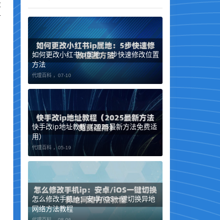
设
对
如何更改小红书ip属地：5步快速修改位置
方法
代理百科 ，
07-10
快手改ip地址教程（2025最新方法免费适
用）
代理百科 ，
05-19
怎么修改手机ip：安卓/iOS一键切换异地
网络方法教程
代理百科 ，
08-06