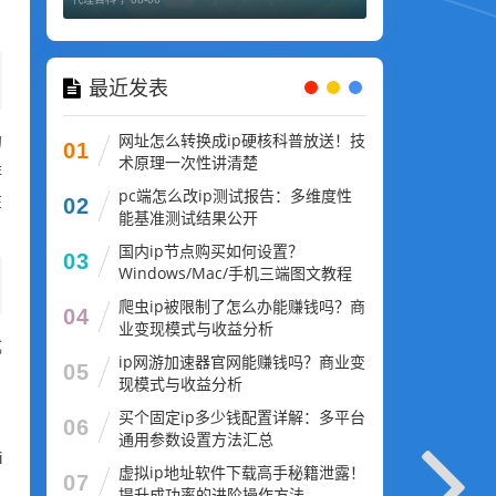
最近发表
网址怎么转换成ip硬核科普放送！技
的
01
术原理一次性讲清楚
非
pc端怎么改ip测试报告：多维度性
在
02
能基准测试结果公开
国内ip节点购买如何设置？
03
Windows/Mac/手机三端图文教程
爬虫ip被限制了怎么办能赚钱吗？商
04
业变现模式与收益分析
成
ip网游加速器官网能赚钱吗？商业变
05
现模式与收益分析
买个固定ip多少钱配置详解：多平台
06
通用参数设置方法汇总
i
虚拟ip地址软件下载高手秘籍泄露！
07
提升成功率的进阶操作方法