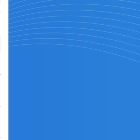
P
地
靠
迟
K