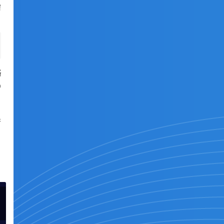
需
络
O
果