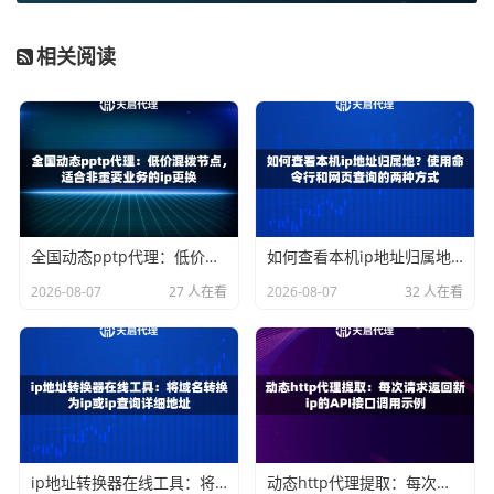
个名为static_cache的共享内存区，大小为10MB，最大缓存
容量为10GB，60分钟内未被访问的缓存文件将被自动清
相关阅读
理。
接着，在server或location模块中启用缓存：
location / {

    proxy_pass http://upstream_proxy;

    proxy_cache static_cache;

    proxy_cache_valid 200 302 10m;

全国动态pptp代理：低价混拨节点，适合非重要业务的ip更换
如何查看本机ip地址归属地？使用命令行和网页查询的两种方式
    proxy_cache_valid 404 1m;

    proxy_cache_key "$scheme$request_method$host$request_uri";

2026-08-07
27 人在看
2026-08-07
32 人在看
这样配置后，nginx就会开始缓存通过正向代理获取的静态资
源了。其中
proxy_cache_valid
指令定义了不同响应状态码
的缓存时间，比如200和302状态码的资源缓存10分钟，404
响应缓存1分钟。
ip地址转换器在线工具：将域名转换为ip或ip查询详细地址
动态http代理提取：每次请求返回新ip的API接口调用示例
静态资源类型识别与缓存策略