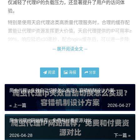
仅减轻了代理IP的负载压力，还显著提升了用户的访问体
验。
特别是使用天启代理这类高质量代理服务时，合理的缓存配
置能让代理IP资源发挥更大价值。天启代理提供的IP可用率≥
99%，响应延迟≤10毫秒，配合nginx缓存后，可以进一步降
低业务系统的整体延迟。
-- 展开阅读全文 --
nginx正向代理缓存基础配置
阅读
海报
分享
要让nginx支持缓存功能，首先需要在nginx配置文件中定义
缓存路径和基本参数。以下是一个基础配置示例：
爬虫代理ip失效自动切换怎么实现？容错机制设计方案
在nginx.conf的http模块中添加：
« 上一篇
2026-04-27
爬虫代理IP网站推荐，免费和付费资源对比
proxy_cache_path /var/cache/nginx levels=1:2 keys_zone=static_cache:
2026-04-28
下一篇 »
这个配置定义了缓存存储路径为/var/cache/nginx，设置了一