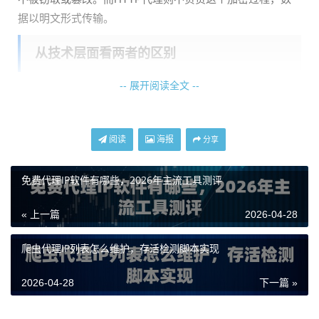
据以明文形式传输。
从技术层面看两者的区别
-- 展开阅读全文 --
为了更清晰地展示，我们来看一个对比表格：
对
HTTP代理
HTTPS代理
比
阅读
海报
分享
项
协
主要用于HTTP协议
同时支持HTTP和HTTPS协
免费代理IP软件有哪些，2026年主流工具测评
议
议
支
« 上一篇
2026-04-28
持
安
低，数据明文传输
高，数据全程加密传输
爬虫代理IP列表怎么维护，存活检测脚本实现
全
性
2026-04-28
下一篇 »
工
应用层
应用层，但建立在SSL/TLS
作
加密隧道之上
层