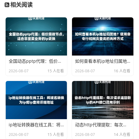
相关阅读
级
连
通常使用CONNECT方
本身就是为安全连接设计
接
法建立隧道
方
式
适
对安全性要求不高的网
登录、支付、传输敏感信息
用
页访问、数据抓取
等安全要求高的场景
场
全国动态pptp代理：低价混拨节点，适合非重要业务的ip更换
如何查看本机ip地址归属地？使用命令行和网页查询的两种方式
景
2026-08-07
15 人在看
2026-08-07
16 人在看
值得注意的是，现在很多优质的代理服务商，比如
天启代
理
，提供的代理服务都同时完美支持HTTP和HTTPS协议。
这意味着你使用一个代理IP，就可以应对绝大多数网络请
求，无需为不同的协议专门寻找不同的代理。
爬虫工作，究竟该选哪个？
ip地址转换器在线工具：将域名转换为ip或ip查询详细地址
动态http代理提取：每次请求返回新ip的API接口调用示例
这是爬虫开发者最关心的问题。答案是：
优先选择能稳定支
2026-08-07
15 人在看
2026-08-07
14 人在看