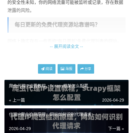
的安全性未知，你的网络流量可能被监听或记录，存在数据
泄露的风险。
每日更新的免费代理资源站靠谱吗？
网络上确实存在一些声称“每日更新”免费代理列表的网站。
-- 展开阅读全文 --
它们通过技术手段爬取网络上开放的代理服务器，并进行验
证后发布。这类网站的优势在于信息相对集中，省去了用户
自行搜索的麻烦。
阅读
海报
分享
但我们需要清醒地认识到其局限性。
可用率极低
是常态。可
能列表中有上百个IP，但真正能成功连接并稳定使用的寥寥
爬虫代理IP设置教程，Scrapy框架怎么配置
无几。速度和延迟表现很差，完全无法满足需要快速响应的
« 上一篇
2026-04-29
业务场景，如下载、数据采集等。IP的纯净度无法保障，可
能早已被各类服务拉入黑名单。
代理IP爬虫检测原理，网站如何识别代理请求
免费资源的局限性在哪里？
2026-04-29
下一篇 »