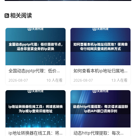
为了更清晰地展示免费SOCKS5代理的潜在问题，我们可以
从以下几个关键维度进行分析：
相关阅读
对比
免费SOCKS5代理
专业代理服务（如天启代
维度
理）
稳定
极差，连接随时可
IP可用率≥99%，自建机房保
性
能中断
障
速度
缓慢，延迟高，带
响应延迟≤10毫秒，高速响
宽受限
应
全国动态pptp代理：低价混拨节点，适合非重要业务的ip更换
如何查看本机ip地址归属地？使用命令行和网页查询的两种方式
安全
无保障，存在数据
运营商正规授权，纯净网络
2026-08-07
10 人在看
2026-08-07
13 人在看
性
风险
维护
高，需要频繁测试
专业技术客服724小时支持
成本
和更换
适用
临时、非关键的简
企业级应用、数据采集、业
场景
单测试
务集成等
从表格可以看出，免费资源在处理严肃业务时几乎不可用。
ip地址转换器在线工具：将域名转换为ip或ip查询详细地址
动态http代理提取：每次请求返回新ip的API接口调用示例