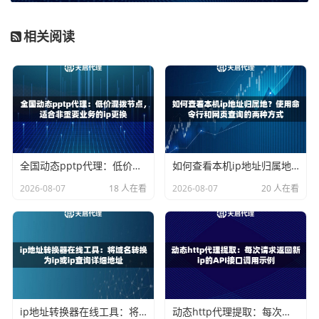
如何利用天启代理实现电商多平台IP绑定
相关阅读
天启代理提供的企业级代理服务，其
长效静态IP
产品非常适
合电商固定IP的场景。下面是一个清晰的操作步骤：
第一步：规划IP分配方案
在开始之前，你需要做一个简单的规划。建议制作一个表
格，明确每个平台、每个账号对应哪个IP。例如：
全国动态pptp代理：低价混拨节点，适合非重要业务的ip更换
如何查看本机ip地址归属地？使用命令行和网页查询的两种方式
2026-08-07
18 人在看
2026-08-07
20 人在看
电商平台
店铺账号
绑定IP地址
备注
平台A
店铺A1
IP地址1
主账号，仅限此IP登录
平台A
店铺A2
IP地址2
子账号，与A1严格隔离
平台B
店铺B1
IP地址3
独立运营
这个规划是后续所有操作的基础，务必清晰、不混淆。
ip地址转换器在线工具：将域名转换为ip或ip查询详细地址
动态http代理提取：每次请求返回新ip的API接口调用示例