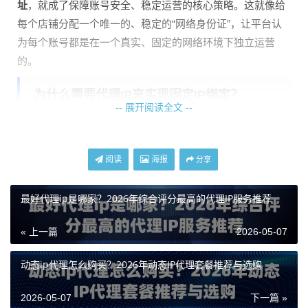
址
，就成了保障账号安全、稳定运营的核心策略。这就像给
每个店铺分配一个唯一的、稳定的“网络身份证”，让平台认
为每个账号都是在一个真实、固定的网络环境下独立运营
的。
为什么需要代理IP来实现固定IP绑定？
-- 展开阅读全文 --
你可能会问，我家的宽带不就是固定IP吗？这里有个常见的
误区。绝大多数家庭或普通办公宽带，运营商提供的都是动
阅读
海报
分享
态IP，每次重启路由器或隔一段时间，公网IP地址就会变
化。这对于需要IP高度稳定的电商运营来说是致命的。
最好代理ip是哪家？2026年综合评分最高的代理IP服务推荐
而专业的代理IP服务，特别是
静态长效代理IP
，正是为了解
« 上一篇
2026-05-07
决这个问题而生的。它能够为你提供一个长期稳定不变的IP
地址，完美契合电商账号IP绑定的需求。通过代理IP，你的
动态ip代理怎么购买？2026年动态IP代理套餐推荐与选购
网络请求会先经过代理服务器，再由代理服务器访问目标平
台，这样平台看到的就是代理服务器的固定IP，而非你本地
2026-05-07
下一篇 »
不稳定的网络IP。