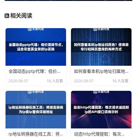
时间来到2026年，市场对代理IP服务的要求更高。单纯看价
格已经过时了，你需要从以下几个硬指标来综合判断：
相关阅读
IP质量与纯净度
：IP是否被大量滥用过？是否频繁被目
标网站封禁？这是首要考虑因素。
网络稳定性与速度
：响应延迟和可用率直接决定了你的
工作效率。延迟高、总掉线，再便宜也没用。
节点覆盖范围
：服务商是否在全国多个城市拥有节点？
这决定了你能否模拟不同地区的用户。
全国动态pptp代理：低价混拨节点，适合非重要业务的ip更换
如何查看本机ip地址归属地？使用命令行和网页查询的两种方式
协议支持与易用性
：是否支持常见的HTTP/HTTPS/SO
2026-08-07
16 人在看
2026-08-07
16 人在看
CKS5协议？API是否友好，接入是否方便？
技术服务支持
：出现问题能否得到快速、专业的解决？
这关乎业务的连续性。
天启代理：专注高品质移动代理IP服务
在众多服务商中，天启代理凭借其扎实的技术根基和资源投
ip地址转换器在线工具：将域名转换为ip或ip查询详细地址
动态http代理提取：每次请求返回新ip的API接口调用示例