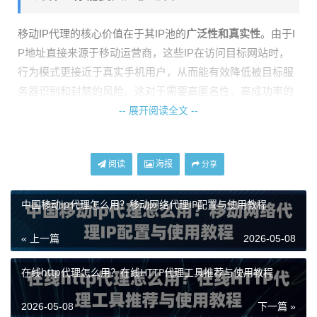
移动IP代理的核心价值在于其IP池的
广泛性和真实性
。由于I
P地址直接来源于移动运营商，这些IP在访问目标网站时，
行为模式更接近于真实手机用户，从而能有效降低被目标服
务器识别和封禁的风险。这对于需要高匿名性、高成功率的
网络业务来说，是一个关键考量因素。
-- 展开阅读全文 --
具体来看，它的主要应用场景包括：
数据采集与市场调研
：平稳、大量地获取公开网络信
阅读
海报
分享
息。
业务自动化与测试
：模拟不同地域的移动端用户行为，
中国移动ip代理怎么用？移动网络代理IP配置与使用教程
测试应用或服务的兼容性。
« 上一篇
2026-05-08
账号管理
：为多个账号提供独立的网络环境，避免关
联。
在线http代理怎么用？在线HTTP代理工具推荐与使用教程
2026年，如何挑选靠谱的移动代理IP服务？
2026-05-08
下一篇 »