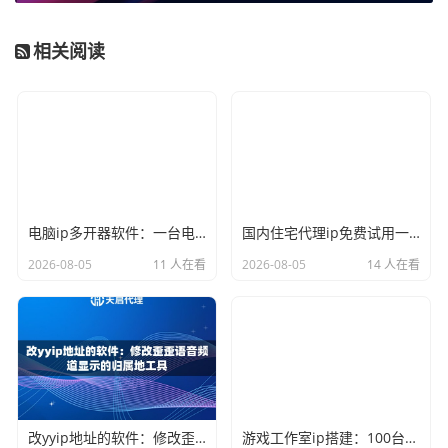
以通过API批量获取和管理IP，完全掌控切换的频率和策略，
相关阅读
这是任何现成软件都无法比拟的灵活性。
如何利用代理IP服务实现高效IP修改？
使用天启代理这类服务来修改IP，其实是一个“获取-设置-使
用”的流程，并不复杂。下面我们分步来看：
第一步：获取代理IP和端口。
你需要在天启代理官网注册账
电脑ip多开器软件：一台电脑模拟多个不同城市ip访问的技术
国内住宅代理ip免费试用一天：获取纯净原生节点测试业务兼容性
号，他们通常会提供免费试用。成功后，你会在后台获得AP
2026-08-05
11 人在看
2026-08-05
14 人在看
I提取链接，以及授权方式（如终端IP授权或账号密码授
权）。通过调用API，你就能实时拿到一个或多个代理IP地
址、端口及认证信息。
第二步：在软件或代码中设置代理。
这是核心环节。根据你
的使用场景，设置方法不同：
在编程中（如Python、Java）：
几乎所有网络请求库
改yyip地址的软件：修改歪歪语音频道显示的归属地工具
游戏工作室ip搭建：100台手机单机单ip的软路由+交换机方案