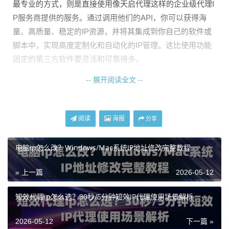
最专业的方式，则是直接使用像天启代理这样的企业级代理I
P服务商提供的服务。通过调用他们的API，你可以获得海
量、高质量、稳定的IP资源，并将其集成到你自己的软件或
脚本中，实现高度定制化和自动化的IP管理。这比使用功能
固定的第三方软件要灵活和可靠得多。
-- 展开阅读全文 --
为什么专业场景更推荐使用代理IP服务？
如果你只是偶尔换个IP看看网页，普通的换IP软件或许够
阅读
海报
分享
用。但如果你需要进行数据采集、账号管理、广告验证、价
格监控等业务操作，那些公开的、免费的或功能单一的软件
电脑ip怎么改？Windows/Mac系统IP地址修改完整教程
就力不从心了。它们通常面临IP质量差、速度慢、连接不稳
定、容易被目标网站识别和封禁等问题。
« 上一篇
2026-05-12
这时，专业的代理IP服务就成了刚需。以天启代理为例，它
短效代理ip怎么选？30秒/5分钟短效IP代理使用场景解析
提供的是运营商正规授权的优质IP资源，IP可用率高达99%
以上，响应延迟极低。这意味着你获取的IP地址纯净、稳
2026-05-12
下一篇 »
定，能有效降低被目标网站风控的几率。更重要的是，你可