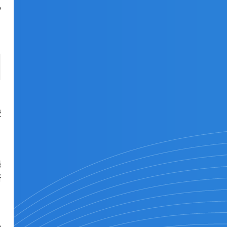
P
费
暴
否