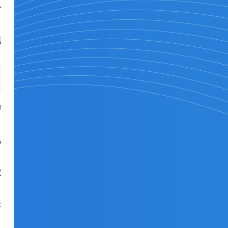
价
抓
为
机
败
C