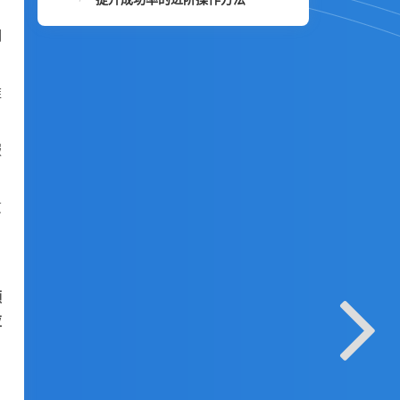
期
维
服
贯
频
应
，