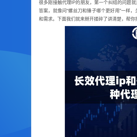
很多刚接触代理IP的朋友，第一个纠结的问题就
答案，就像问“螺丝刀和锤子哪个更好用”一样
和需求。下面我们就来掰开揉碎了讲清楚，帮你找