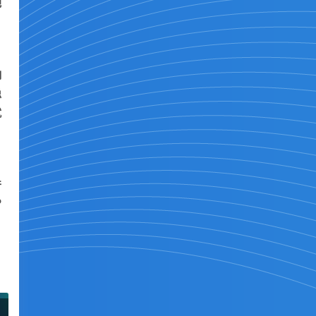
把
响
稳
就
并
P