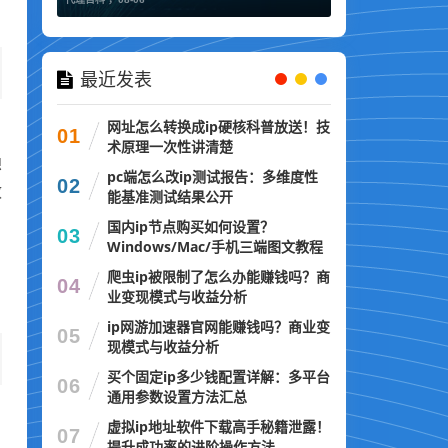
最近发表
网址怎么转换成ip硬核科普放送！技
01
术原理一次性讲清楚
想
pc端怎么改ip测试报告：多维度性
02
效
能基准测试结果公开
国内ip节点购买如何设置？
03
Windows/Mac/手机三端图文教程
。
爬虫ip被限制了怎么办能赚钱吗？商
，
04
业变现模式与收益分析
ip网游加速器官网能赚钱吗？商业变
05
现模式与收益分析
买个固定ip多少钱配置详解：多平台
06
通用参数设置方法汇总
虚拟ip地址软件下载高手秘籍泄露！
07
提升成功率的进阶操作方法