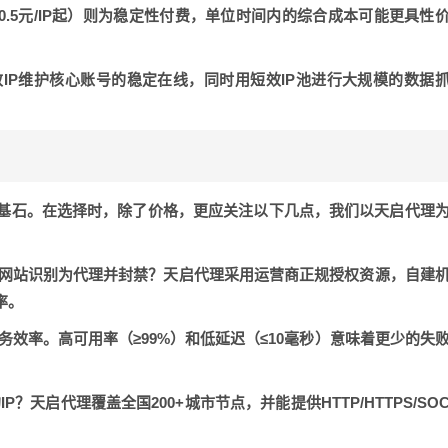
0.5元/IP起）则为稳定性付费，单位时间内的综合成本可能更具性
IP维护核心账号的稳定在线，同时用短效IP池进行大规模的数据
基石。在选择时，除了价格，更应关注以下几点，我们以天启代理
标网站识别为代理并封禁？天启代理采用运营商正规授权资源，自建
率。
务效率。高可用率（≥99%）和低延迟（≤10毫秒）意味着更少的失
？天启代理覆盖全国200+城市节点，并能提供HTTP/HTTPS/SO