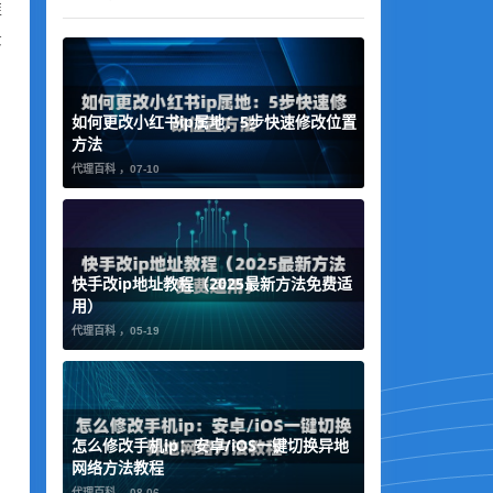
准
景
如何更改小红书ip属地：5步快速修改位置
方法
代理百科 ，
07-10
快手改ip地址教程（2025最新方法免费适
用）
代理百科 ，
05-19
怎么修改手机ip：安卓/iOS一键切换异地
网络方法教程
代理百科 ，
08-06