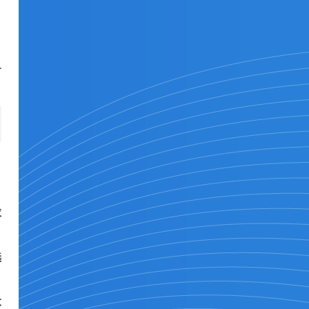
、
广
求
选
大