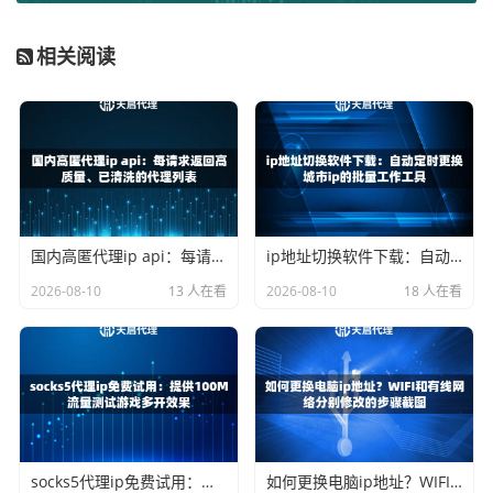
商务专线价格相对电信可能略有下浮，但同样属于高端企业
级服务，门槛不低。
相关阅读
中国移动：
移动凭借其庞大的用户基数，在价格上往往更具
竞争力。其企业宽带（带固定IP）的入门价格可能相对亲
民，但在某些跨网访问和极致稳定性上，可能需要根据具体
业务进行权衡。
总结来说，直接办理运营商固定IP宽带，特点是
独享、稳
定、高成本、长合约、办理流程复杂
。它适合对网络质量有
国内高匿代理ip api：每请求返回高质量、已清洗的代理列表
ip地址切换软件下载：自动定时更换城市ip的批量工作工具
极端要求、且预算充足的大型企业核心业务。而对于需要大
2026-08-10
13 人在看
2026-08-10
18 人在看
量IP资源、或需要IP具备一定灵活性的业务，这条路径就显
得笨重且昂贵了。
代理IP方案：灵活获取“固定IP”的新思路
那么，有没有一种方法，既能获得稳定可靠的固定IP，又不
用背负高昂的专线费用和漫长的合约呢？答案就是利用专业
socks5代理ip免费试用：提供100M流量测试游戏多开效果
如何更换电脑ip地址？WIFI和有线网络分别修改的步骤截图