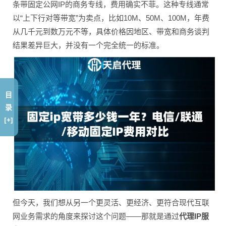
条带固定公网IP的商务专线，费用确实不菲。这种专线通常
以“上下行对等带宽”为卖点，比如10M、50M、100M，年费
从几千元到数万元不等，具体价格因地区、带宽和商务谈判
结果差异巨大，并没有一个完全统一的标准。
目
录
[+]
但今天，我们想从另一个更灵活、更经济、更符合现代互联
网业务需求的角度来探讨这个问题——那就是通过
代理IP服