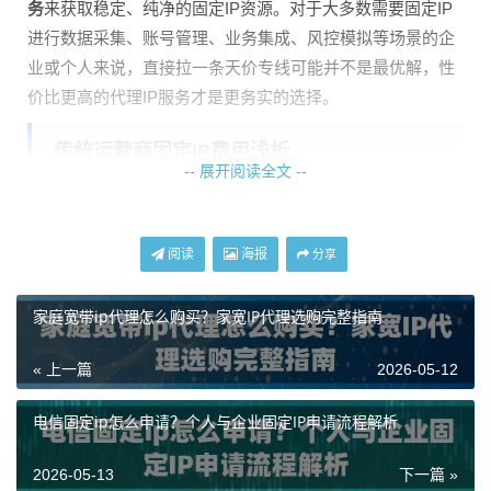
务
来获取稳定、纯净的固定IP资源。对于大多数需要固定IP
进行数据采集、账号管理、业务集成、风控模拟等场景的企
业或个人来说，直接拉一条天价专线可能并不是最优解，性
价比更高的代理IP服务才是更务实的选择。
传统运营商固定IP费用浅析
-- 展开阅读全文 --
为了让你有个直观的概念，我们先简单了解一下直接从运营
商获取固定IP的大致情况。请注意，以下信息仅为市场常见
阅读
海报
分享
情况的概括，并非官方定价，实际费用需详询当地运营商营
业厅。
家庭宽带ip代理怎么购买？家宽IP代理选购完整指南
中国电信：
作为国内宽带业务的“老大哥”，电信的网络质量
« 上一篇
2026-05-12
和稳定性口碑较好，其商务专线（带固定IP）价格也通常是
最高的。一条10M上下行对等的专线，年费可能在5000元至
电信固定ip怎么申请？个人与企业固定IP申请流程解析
1万元以上，带宽越高，费用呈几何级增长。
中国联通：
联通的网络在北方地区覆盖和稳定性有优势，其
2026-05-13
下一篇 »