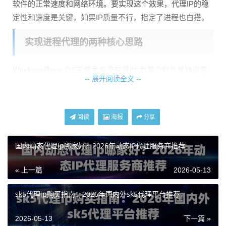
软件的正常速度和网络环境。要实现这个效果，代理IP的稳
定性和速度是关键，如果IP质量不行，指定了进程也白搭。
实现进程代理的两种核心思路
Windows或macOS系统本身没有提供“为某个软件单独设置
-- 展开阅读全文 --
代理”的图形化开关。我们需要一些“曲线救国”的方法，主要
分为两类：
思路一：利用代理客户端进行“流量分流”
。这是最主流和推
阅读
海报
分享
荐的方法。你需要先运行一个代理客户端软件（例如Proxifie
r、Clash等），这类软件就像一个智能交通指挥中心。你可
国内动态代理ip哪家好？2026年动态IP代理服务商推荐
以在客户端里设置好代理服务器（填入从天启代理获取的I
« 上一篇
2026-05-13
P、端口、用户名和密码），然后建立规则，指定哪些程序
的网络流量必须走你设置的代理线路，其他程序则直接放
sk5代理ip购买指南：2026年国内外sk5代理平台推荐
行。
思路二：修改特定软件的启动命令或配置
。有些软件自身支
2026-05-13
下一篇 »