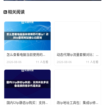
持通过命令行参数或配置文件来指定代理。比如，在启动命
令后面加上
--proxy-server=IP:端口
这样的参数。但这种方
相关阅读
法通用性不强，不是每个软件都支持。
对于绝大多数用户，
思路一（使用代理客户端）是唯一可行
且通用的解决方案
。下面我们就以这种方法展开详细教程。
准备工作：获取高质量的代理IP资源
巧妇难为无米之炊。在设置之前，你得先有稳定可靠的代理I
怎么查看电脑当前使用的代理ip？访问ip查询网站确认归属地
动态代理ip流量套餐对比：10G、100G、无限流量的选择建议
P。这里推荐使用
天启代理
的服务。天启代理提供运营商正
2026-08-06
11 人在看
2026-08-06
11 人在看
规授权的优质IP资源，支持HTTP/HTTPS/SOCKS5三种协
议，这意味着它能兼容几乎所有的代理客户端和软件设置。
为什么强调质量？因为进程代理的核心是“指定”，如果IP本
身不稳定、速度慢或可用率低，那么无论你怎么设置规则，
目标软件都会卡顿、掉线，失去使用代理的意义。天启代理
拥有全国200+城市节点，自建机房纯净网络，IP可用率≥9
国内l2tp静态ip购买：支持并发多设备连接的独享代理资源
改ip地址工具包：集成ip修改、mac伪装、浏览器指纹的一体化软件