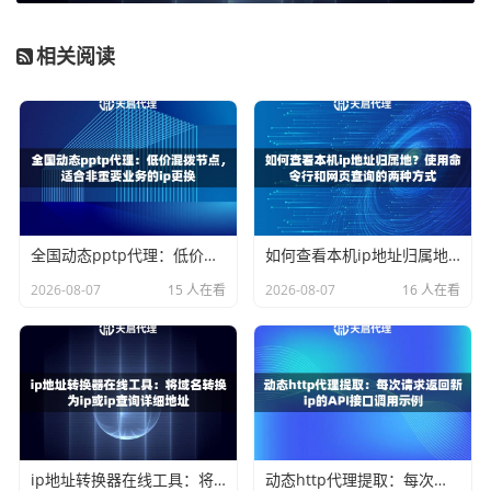
--proxy-server=http://你的代理服务器:端口 --pro
相关阅读
xy-auth=用户名:密码
例如，如果天启代理提供给你的信息是服务器
proxy.tian
qiip.com
，端口
31112
，用户名和密码均为
tianqi_tes
t
，那么添加的参数就是：
--proxy-server=http://proxy.tianqiip.com:311
12 --proxy-auth=tianqi_test:tianqi_test
4. 点
击“确定”保存。以后每次通过这个快捷方式启动的浏览器窗
全国动态pptp代理：低价混拨节点，适合非重要业务的ip更换
如何查看本机ip地址归属地？使用命令行和网页查询的两种方式
口，都会固定使用你配置的这个天启代理IP进行网络访问。
2026-08-07
15 人在看
2026-08-07
16 人在看
你可以为不同的IP创建多个不同配置的快捷方式，从而实现
多窗口不同IP。
方法二：使用专业的浏览器多开管理工具
市面上有一些专门为电商、营销、数据采集等场景设计的浏
览器管理工具。这些工具的核心功能就是为每个浏览器窗口
（或指纹）绑定独立的代理IP。你只需要在工具的代理设置
ip地址转换器在线工具：将域名转换为ip或ip查询详细地址
动态http代理提取：每次请求返回新ip的API接口调用示例
中，选择“使用自定义代理”，然后填入天启代理提供的服务