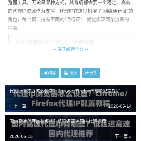
览器工具。无论是哪种方式，其背后都需要一个稳定、高效
的代理IP资源作为支撑。代理IP在这里扮演了“网络通行证”的
角色，每个窗口持有不同的“通行证”，就能实现网络流量的
隔离。
如何配置单窗口单IP：详细步骤
-- 展开阅读全文 --
下面我们以最直观的方法来讲解如何配置。这里假设你已经
拥有了天启代理的API提取链接或代理服务器地址、端口、
阅读
海报
分享
用户名和密码。
方法一：使用便携式浏览器配合命令行
代理ip浏览器怎么设置？Chrome/Firefox代理IP配置教程
这是实现单窗口单IP隔离非常干净和可控的方法。 1. 你需要
« 上一篇
2026-05-14
一个可以独立运行的便携版浏览器（如Chrome、Firefox的便
携版本）。 2. 为这个浏览器创建一个单独的启动快捷方式。
国内高速代理ip有哪些？低延迟高速国内代理推荐
3. 右键点击这个快捷方式，选择“属性”，在“目标”栏的原有路
径末尾，添加以下启动参数（以天启代理的HTTP协议为
2026-05-15
下一篇 »
例）：